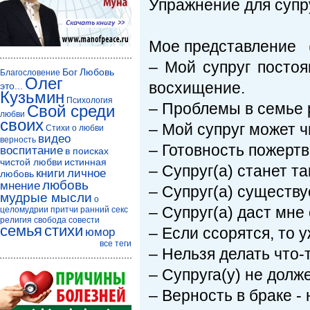
Упражнение для супр
Мое представление (д
– Мой супруг посто
Бог
Любовь
Благословение
Олег
восхищение.
это...
Кузьмин
Психология
– Проблемы в семье 
Свой среди
любви
своих
– Мой супруг может ч
Стихи о любви
видео
верность
– Готовность пожертв
воспитание
в поисках
чистой любви
истинная
– Супруг(а) станет та
книги
личное
любовь
любовь
мнение
– Супруг(а) существу
мудрые мысли
о
– Супруг(а) даст мне
целомудрии
притчи
ранний секс
религия
свобода совести
семья
стихи
– Если ссорятся, то у
юмор
все теги
– Нельзя делать что-
– Супруга(у) не долж
– Верность в браке -