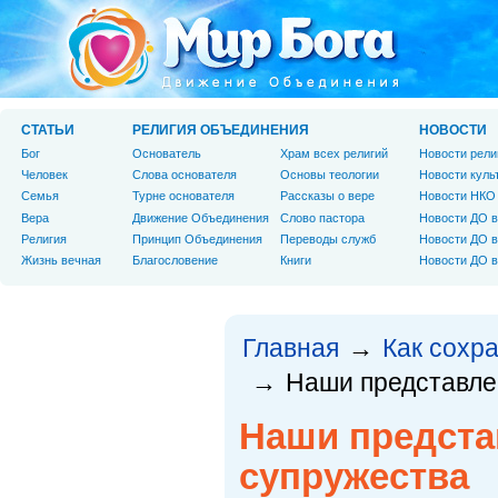
СТАТЬИ
РЕЛИГИЯ ОБЪЕДИНЕНИЯ
НОВОСТИ
Бог
Основатель
Храм всех религий
Новости рели
Человек
Слова основателя
Основы теологии
Новости куль
Cемья
Турне основателя
Рассказы о вере
Новости НКО
Вера
Движение Объединения
Слово пастора
Новости ДО в
Религия
Принцип Объединения
Переводы служб
Новости ДО в
Жизнь вечная
Благословение
Книги
Новости ДО в
Главная
Как сохр
→
Наши представле
→
Наши предста
супружества