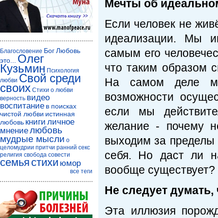
Мечты об идеально
Если человек не жив
идеализации. Мы и
Бог
Любовь
самым его человече
Благословение
Олег
это...
что таким образом с
Кузьмин
Психология
Свой среди
На самом деле м
любви
своих
Стихи о любви
возможности осущес
видео
верность
воспитание
в поисках
если мы действите
чистой любви
истинная
книги
личное
любовь
желание - почему 
любовь
мнение
мудрые мысли
выходим за пределы 
о
целомудрии
притчи
ранний секс
себя. Но даст ли 
религия
свобода совести
семья
стихи
юмор
вообще существует?
все теги
Не следует думать,
Эта иллюзия порожд