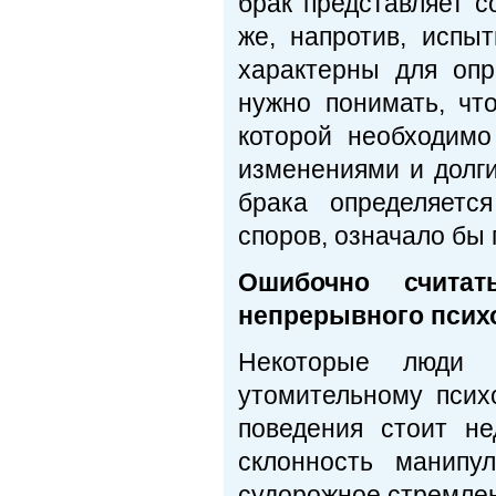
брак представляет с
же, напротив, испы
характерны для оп
нужно понимать, чт
которой необходим
изменениями и долг
брака определяетс
споров, означало бы
Ошибочно считат
непрерывного псих
Некоторые люди п
утомительному псих
поведения стоит не
склонность манипу
судорожное стремлени