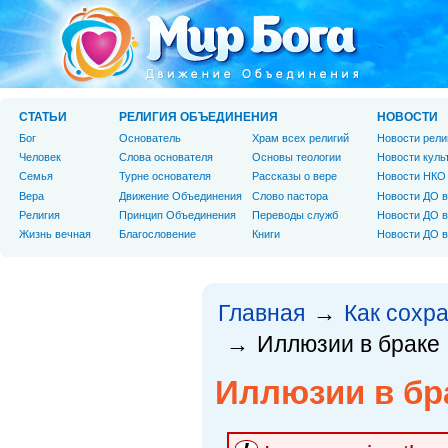
СТАТЬИ
РЕЛИГИЯ ОБЪЕДИНЕНИЯ
НОВОСТИ
Бог
Основатель
Храм всех религий
Новости рели
Человек
Слова основателя
Основы теологии
Новости куль
Cемья
Турне основателя
Рассказы о вере
Новости НКО
Вера
Движение Объединения
Слово пастора
Новости ДО в
Религия
Принцип Объединения
Переводы служб
Новости ДО в
Жизнь вечная
Благословение
Книги
Новости ДО в
Главная
Как сохр
→
Иллюзии в браке
→
Иллюзии в бр