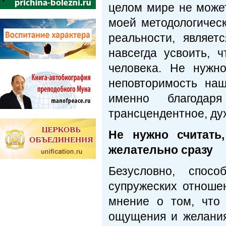
целом мире не може
моей методологическ
реальности, являе
навсегда усвоить, 
человека. Не нужн
неповторимость на
именно благода
трансцендентное, ду
Не нужно считать
желательно сразу
Безусловно, спос
супружеских отноше
мнение о том, что
ощущения и желания