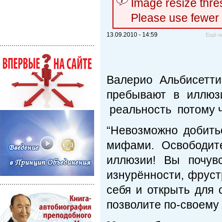
Image resize thr
Please use fewer
13.09.2010 - 14:59
Ещё н
Валерио Альбисетт
пребывают в илл
реальность потому 
“Невозможно добитьс
мифами. Освободит
иллюзии! Вы почувс
изнурённости, фруст
себя и открыть для с
позволите по-своему 