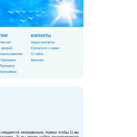
ТИЯ
КОНТАКТЫ
обытия
Наши контакты
 дверей
Связаться с нами
Благословении
О сайте
 Принципу
Магазин
 Принципу
 программа
и общаются неправильно. Нужно чтобы 1) вы
тановке. 2) вы могли найти конструктивное