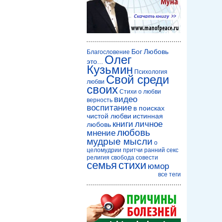
Бог
Любовь
Благословение
Олег
это...
Кузьмин
Психология
Свой среди
любви
своих
Стихи о любви
видео
верность
воспитание
в поисках
чистой любви
истинная
книги
личное
любовь
любовь
мнение
мудрые мысли
о
целомудрии
притчи
ранний секс
религия
свобода совести
семья
стихи
юмор
все теги