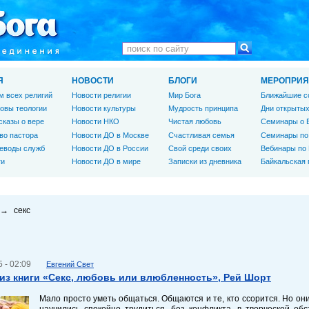
Я
НОВОСТИ
БЛОГИ
МЕРОПРИЯ
м всех религий
Новости религии
Мир Бога
Ближайшие с
овы теологии
Новости культуры
Мудрость принципа
Дни открытых
сказы о вере
Новости НКО
Чистая любовь
Семинары о 
во пастора
Новости ДО в Москве
Счастливая семья
Семинары по
еводы служб
Новости ДО в России
Свой среди своих
Вебинары по
ги
Новости ДО в мире
Записки из дневника
Байкальская
→
секс
 - 02:09
Евгений Свет
из книги «Секс, любовь или влюбленность», Рей Шорт
Мало просто уметь общаться. Общаются и те, кто ссорится. Но он
научились спокойно трудиться, без конфликта, в творческой обс