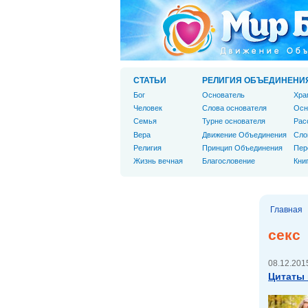
СТАТЬИ
РЕЛИГИЯ ОБЪЕДИНЕНИ
Бог
Основатель
Хра
Человек
Слова основателя
Осн
Cемья
Турне основателя
Рас
Вера
Движение Объединения
Сло
Религия
Принцип Объединения
Пер
Жизнь вечная
Благословение
Кни
Главная
секс
08.12.2015
Цитаты 