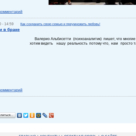
 комментарий
 - 14:59
Как сохранить свою семью и преумножить любовь!
 в браке
Валерио Альбисетти (психоаналитик) пишет, что многие 
хотим видеть нашу реальность потому что, нам просто т
 комментарий
елиться…