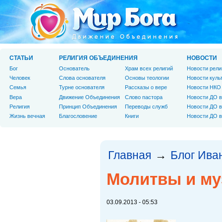
СТАТЬИ
РЕЛИГИЯ ОБЪЕДИНЕНИЯ
НОВОСТИ
Бог
Основатель
Храм всех религий
Новости рели
Человек
Слова основателя
Основы теологии
Новости куль
Cемья
Турне основателя
Рассказы о вере
Новости НКО
Вера
Движение Объединения
Слово пастора
Новости ДО в
Религия
Принцип Объединения
Переводы служб
Новости ДО в
Жизнь вечная
Благословение
Книги
Новости ДО в
Главная
Блог Ива
→
Молитвы и му
03.09.2013 - 05:53