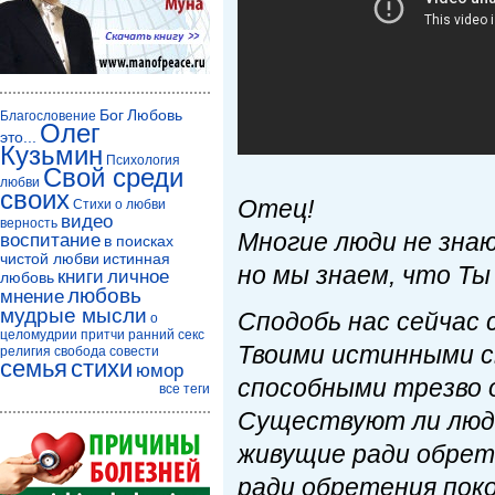
Бог
Любовь
Благословение
Олег
это...
Кузьмин
Психология
Свой среди
любви
своих
Отец!
Стихи о любви
видео
верность
Многие люди не зна
воспитание
в поисках
чистой любви
истинная
но мы знаем, что Ты
книги
личное
любовь
любовь
мнение
мудрые мысли
Сподобь нас сейчас
о
целомудрии
притчи
ранний секс
Твоими истинными с
религия
свобода совести
семья
стихи
юмор
способными трезво о
все теги
Существуют ли люд
живущие ради обрет
ради обретения поко