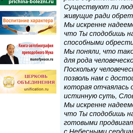
Существуют ли люд
живущие ради обрет
Мы искренне надеем
что Ты сподобишь н
способными обрести 
Мы поняли, что так
для рода человеческо
Поскольку человечес
позволь нам с дост
которая отчаялась о
истинную суть, Слов
Мы искренне надеем
что Ты сподобишь н
готовыми продвигат
с Небесными сердца