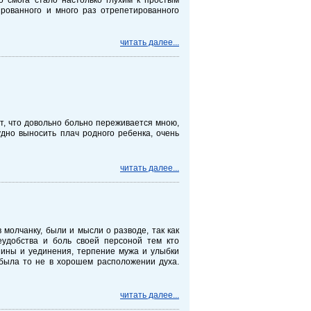
ированного и много раз отрепетированного
читать далее...
т, что довольно больно переживается мною,
удно выносить плач родного ребенка, очень
читать далее...
 молчанку, были и мысли о разводе, так как
еудобства и боль своей персоной тем кто
шины и уединения, терпение мужа и улыбки
 была то не в хорошем расположении духа.
читать далее...