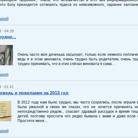
 что Богу приходится сотворять чудеса из невозможного, заранее заплан
тарий
 - 04:39
рудно...
Очень часто моя доченька засыпает, только если немного поплаче
ведь я в этом виновата, очень трудно быть родителем, очень тр
трудно принимать, что в этих слёзах виновата я сама…
тария
 - 01:41
оведь и пожелание на 2013 год
В 2012 году нам было трудно, мы часто ссорились, после играли в
была ужасной в своих же глазах, что не хочется причинять н
непосредственно рядом... спасает здравый рассудок и время ти
детей, поэтому простите что редко бывала с вами и даже если
Простите меня...
тарий