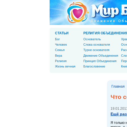
СТАТЬИ
РЕЛИГИЯ ОБЪЕДИНЕНИ
Бог
Основатель
Хра
Человек
Слова основателя
Осн
Cемья
Турне основателя
Рас
Вера
Движение Объединения
Сло
Религия
Принцип Объединения
Пер
Жизнь вечная
Благословение
Кни
Главная
Что с
19.01.2013
Ещё раз
Я только 
жизни, о