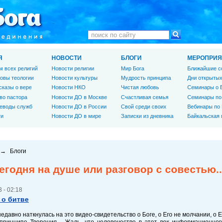
Я
НОВОСТИ
БЛОГИ
МЕРОПРИЯ
м всех религий
Новости религии
Мир Бога
Ближайшие с
овы теологии
Новости культуры
Мудрость принципа
Дни открытых
сказы о вере
Новости НКО
Чистая любовь
Семинары о 
во пастора
Новости ДО в Москве
Счастливая семья
Семинары по
еводы служб
Новости ДО в России
Свой среди своих
Вебинары по
ги
Новости ДО в мире
Записки из дневника
Байкальская
→
Блоги
егодня на душе или разговор с совестью..
 - 02:18
 о битве
недавно наткнулась на это видео-свидетельство о Боге, о Его не молчании, о 
 принципе Творения... Жаль, что человечество в этот век информационног