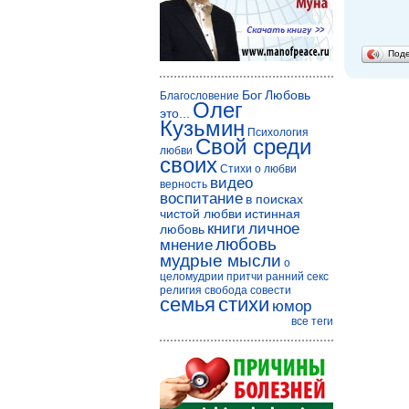
Под
Бог
Любовь
Благословение
Олег
это...
Кузьмин
Психология
Свой среди
любви
своих
Стихи о любви
видео
верность
воспитание
в поисках
чистой любви
истинная
книги
личное
любовь
любовь
мнение
мудрые мысли
о
целомудрии
притчи
ранний секс
религия
свобода совести
семья
стихи
юмор
все теги