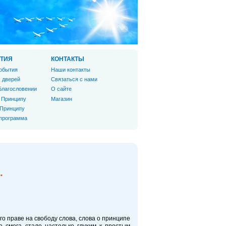
ТИЯ
КОНТАКТЫ
обытия
Наши контакты
 дверей
Связаться с нами
Благословении
О сайте
 Принципу
Магазин
 Принципу
 программа
.
Его праве на свободу слова, слова о принципе
о смога стало настолько глухим к простым