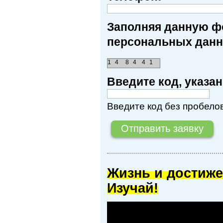
Заполняя данную фо
персональных данн
1
4
8
4
4
1
Введите код, указ
Введите код без пробелов
Жизнь и достиже
Изучай!