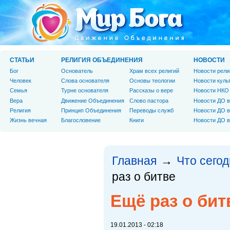
СТАТЬИ
РЕЛИГИЯ ОБЪЕДИНЕНИЯ
НОВОСТИ
Бог
Основатель
Храм всех религий
Новости рели
Человек
Слова основателя
Основы теологии
Новости куль
Cемья
Турне основателя
Рассказы о вере
Новости НКО
Вера
Движение Объединения
Слово пастора
Новости ДО в
Религия
Принцип Объединения
Переводы служб
Новости ДО в
Жизнь вечная
Благословение
Книги
Новости ДО в
Главная
Что сегод
→
раз о битве
Ещё раз о бит
19.01.2013 - 02:18