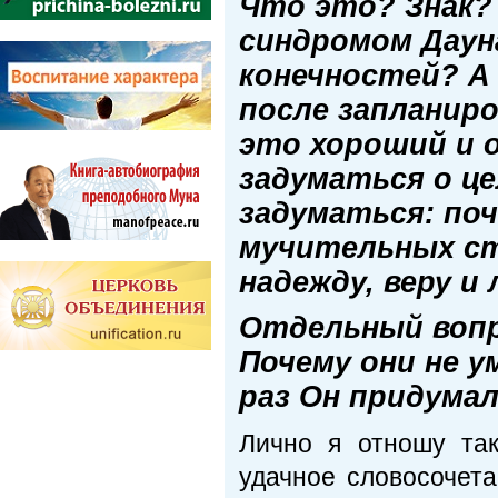
Что это? Знак?
синдромом Даун
конечностей? А
после запланир
это хороший и 
задуматься о це
задуматься: по
мучительных ст
надежду, веру и
Отдельный вопр
Почему они не у
раз Он придума
Лично я отношу так
удачное словосочета