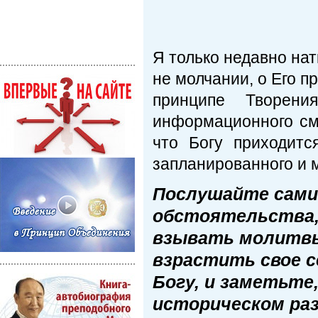
Я только недавно нат
не молчании, о Его п
принципе Творени
информационного смо
что Богу приходитс
запланированного и м
Послушайте сами
обстоятельства,
взывать молитвы 
взрастить свое с
Богу, и заметьте
историческом ра