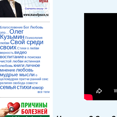
Бог
Любовь
Благословение
Олег
это...
Кузьмин
Психология
Свой среди
любви
своих
Стихи о любви
видео
верность
воспитание
в поисках
чистой любви
истинная
книги
личное
любовь
любовь
мнение
мудрые мысли
о
целомудрии
притчи
ранний секс
религия
свобода совести
семья
стихи
юмор
все теги