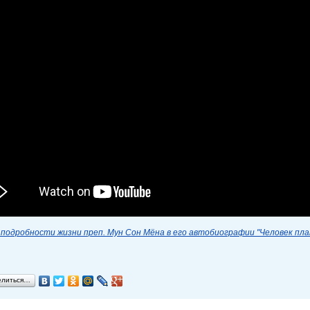
подробности жизни преп. Мун Сон Мёна в его автобиографии "Человек пл
елиться…