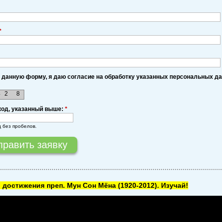
*
 данную форму, я даю согласие на обработку указанных персональных д
4
2
8
код, указанный выше:
*
д без пробелов.
 достижения преп. Мун Сон Мёна
(1920-2012). Изучай!