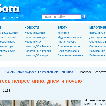
Я
НОВОСТИ
БЛОГИ
МЕРОПРИЯ
м всех религий
Новости религии
Мир Бога
Ближайшие с
овы теологии
Новости культуры
Мудрость принципа
Дни открытых
сказы о вере
Новости НКО
Чистая любовь
Семинары о 
во пастора
Новости ДО в Москве
Счастливая семья
Семинары по
еводы служб
Новости ДО в России
Свой среди своих
Вебинары по
ги
Новости ДО в мире
Записки из дневника
Байкальская
→
Любовь Бога и мудрость Божественного Принципа
→
Молитесь непреста
тесь непрестанно, днем и ночью
 - 11:38
Молитесь чаще.
молитесь, вы н