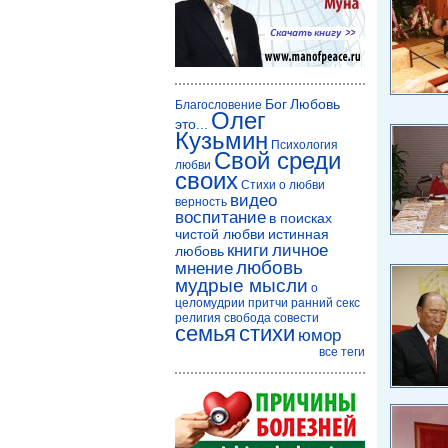
Бог
Любовь
Благословение
Олег
это...
Кузьмин
Психология
Свой среди
любви
своих
Стихи о любви
видео
верность
воспитание
в поисках
чистой любви
истинная
книги
личное
любовь
любовь
мнение
мудрые мысли
о
целомудрии
притчи
ранний секс
религия
свобода совести
семья
стихи
юмор
все теги