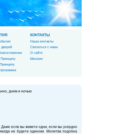
ТИЯ
КОНТАКТЫ
обытия
Наши контакты
 дверей
Связаться с нами
Благословении
О сайте
 Принципу
Магазин
 Принципу
 программа
нно, днем и ночью
 Даже если вы живете одни, если вы усердно
икогда не будете одиноки. Молитва подобна