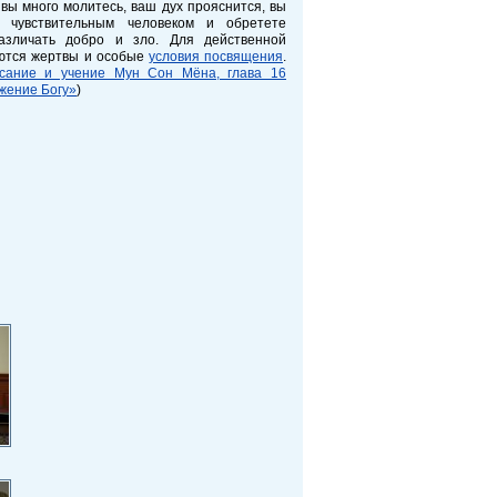
вы много молитесь, ваш дух прояснится, вы
ь чувствительным человеком и обретете
азличать добро и зло. Для действенной
ются жертвы и особые
условия посвящения
.
сание и учение Мун Сон Мёна, глава 16
жение Богу»
)