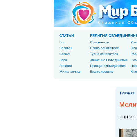
СТАТЬИ
РЕЛИГИЯ ОБЪЕДИНЕНИ
Бог
Основатель
Хра
Человек
Слова основателя
Осн
Cемья
Турне основателя
Рас
Вера
Движение Объединения
Сло
Религия
Принцип Объединения
Пер
Жизнь вечная
Благословение
Кни
Главная
Моли
11.01.2013