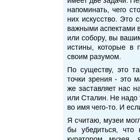
имеет две задачи. Пе
напоминать, чего ст
них искусство. Это 
важными аспектами ве
или собору, вы ваши
истины, которые в 
своим разумом.
По существу, это т
точки зрения - это 
же заставляет нас н
или Сталин. Не надо 
во имя чего-то. И есл
Я считаю, музеи мог
бы убедиться, что
куратором музея,