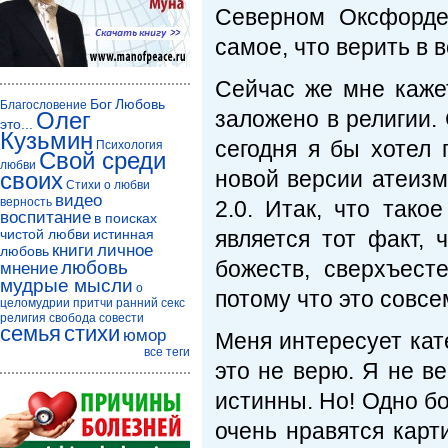
Северном Оксфорде)
самое, что верить в в
Сейчас же мне кажет
Бог
Любовь
Благословение
заложено в религии. 
Олег
это...
Кузьмин
сегодня я бы хотел
Психология
Свой среди
любви
новой версии атеизм
своих
Стихи о любви
видео
верность
2.0. Итак, что тако
воспитание
в поисках
чистой любви
истинная
является тот факт, ч
книги
личное
любовь
божеств, сверхъест
любовь
мнение
мудрые мысли
о
потому что это совсе
целомудрии
притчи
ранний секс
религия
свобода совести
семья
стихи
юмор
Меня интересует кат
все теги
это не верю. Я не в
истинны. Но! Одно б
очень нравятся кар