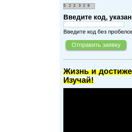
5
2
2
3
2
9
Введите код, указ
Введите код без пробелов
Жизнь и достиже
Изучай!