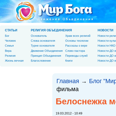
СТАТЬИ
РЕЛИГИЯ ОБЪЕДИНЕНИЯ
НОВОСТИ
Бог
Основатель
Храм всех религий
Новости рели
Человек
Слова основателя
Основы теологии
Новости куль
Cемья
Турне основателя
Рассказы о вере
Новости НКО
Вера
Движение Объединения
Слово пастора
Новости ДО в
Религия
Принцип Объединения
Переводы служб
Новости ДО в
Жизнь вечная
Благословение
Книги
Новости ДО в
Главная
Блог "Мир
→
фильма
Белоснежка м
19.03.2012 - 10:49