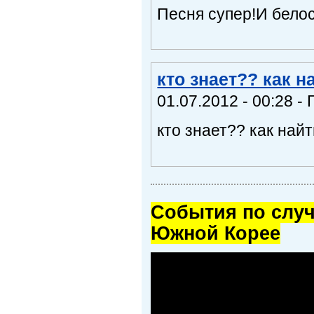
Песня супер!И бело
кто знает?? как н
01.07.2012 - 00:28 - 
кто знает?? как най
Cобытия по случ
Южной Корее