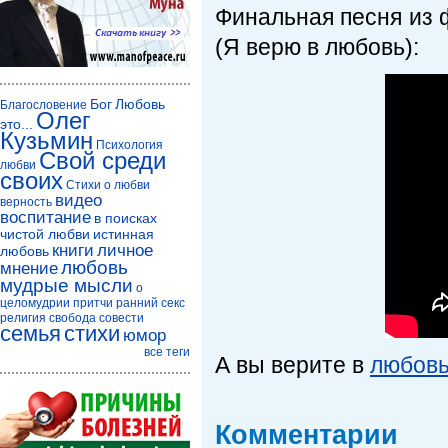
Финальная песня из ф
(Я верю в любовь):
Бог
Любовь
Благословение
Олег
это...
Кузьмин
Психология
Свой среди
любви
своих
Стихи о любви
видео
верность
воспитание
в поисках
чистой любви
истинная
книги
личное
любовь
любовь
мнение
мудрые мысли
о
целомудрии
притчи
ранний секс
религия
свобода совести
семья
стихи
юмор
все теги
А вы верите в
любов
Комментарии