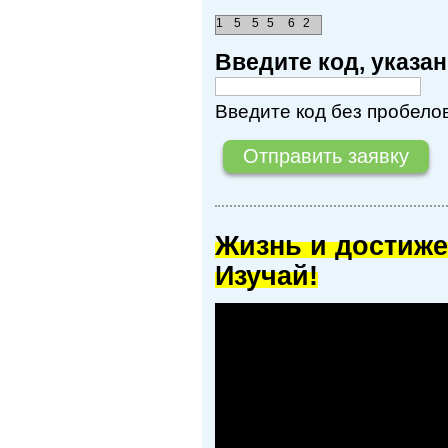
1
5
5
5
6
2
Введите код, указ
Введите код без пробелов
Жизнь и достиже
Изучай!