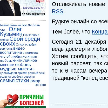
Отслеживать новые 
RSS
.
Будьте онлайн со вс
Бог
Любовь
Благословение
Олег
это...
Тем более, что
Конца
Кузьмин
Психология
Свой среди
любви
Сегодня 21 декабря
своих
Стихи о любви
ведь досмерти любоп
видео
верность
воспитание
в поисках
Хотим сообщить, чт
чистой любви
истинная
книги
личное
любовь
новый рассвет, так с
любовь
мнение
мудрые мысли
то к 6 часам вечера
о
целомудрии
притчи
ранний секс
традицией "конец све
религия
свобода совести
семья
стихи
юмор
все теги