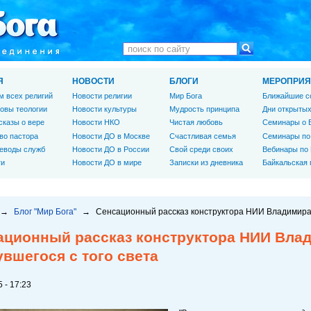
Я
НОВОСТИ
БЛОГИ
МЕРОПРИЯ
м всех религий
Новости религии
Мир Бога
Ближайшие с
овы теологии
Новости культуры
Мудрость принципа
Дни открытых
сказы о вере
Новости НКО
Чистая любовь
Семинары о 
во пастора
Новости ДО в Москве
Счастливая семья
Семинары по
еводы служб
Новости ДО в России
Свой среди своих
Вебинары по
ги
Новости ДО в мире
Записки из дневника
Байкальская
→
Блог "Мир Бога"
→
Сенсационный рассказ конструктора НИИ Владимира 
ационный рассказ конструктора НИИ Вла
вшегося с того света
 - 17:23