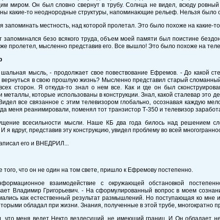
м миром. Он был словно свернут в трубу. Солнца не видел, всюду ровный
ны какие-то неоднородные структуры, напоминающие рельеф. Нельзя было опр
 запоминать местность, над которой пролетал. Это было похоже на какие-то
запоминался безо всякого труда, объем моей памяти был поистине бездон
же пролетел, мысленно представив его. Все вышло! Это было похоже на тел
р
 шальная мысль, - продолжает свое повествование Ефремов. - До какой с
 вернуться в свою прошлую жизнь? Мысленно представил старый сломанный 
всех сторон. Я откуда-то знал о нем все. Как и где он был сконструирова
 металлы, которые использованы в конструкции. Знал, какой сталевар это дел
Видел все связанное с этим телевизором глобально, осознавая каждую мело
гда меня реанимировали, поменял тот транзистор Т-350 и телевизор заработа
щение всесильности мысли. Наше КБ два года билось над решением сл
 И я вдруг, представив эту конструкцию, увидел проблему во всей многогранн
аписал его и ВНЕДРИЛ...
 того, что он не один на том свете, пришло к Ефремову постепенно.
формационное взаимодействие с окружающей обстановкой постепенно
вает Владимир Григорьевич. - На сформулированный вопрос в моем сознани
мались как естественный результат размышлений. Но поступающая ко мне 
оторыми обладал при жизни. Знания, полученные в этой трубе, многократно 
л, что меня ведет Некто вездесущий, не имеющий границ. И Он обладает н