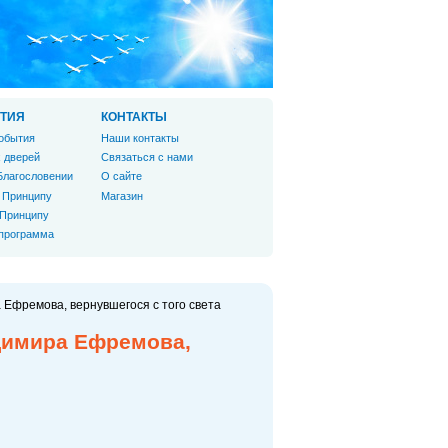
ТИЯ
КОНТАКТЫ
обытия
Наши контакты
 дверей
Связаться с нами
Благословении
О сайте
 Принципу
Магазин
 Принципу
 программа
Ефремова, вернувшегося с того света
димира Ефремова,