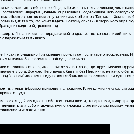
ом мире констант либо нет вообще, либо их значительно меньше, чем в наше
а составляют информационные образования, содержащие всю совокупнос
ных объектов при полном отсутствии самих объектов. Так, как на Земле это
еловек видит там то, что хочет видеть. Поэтому описания загробного мира л
Праведник видит рай, грешник - ад...
 смерть была ничем не передаваемой радостью, не сопоставимой ни с 
 с пережитым там - ничто....
е Писание Владимир Григорьевич прочел уже после своего воскресения. 
своим мыслям об информационной сущности мира.
елии от Иоанна сказано, что "в начале было Слово, - цитирует Библию Ефремо
вначале у Бога. Все чрез Него начало быть, и без Него ничто не начало быть, 
и под "словом" имеется в виду некая глобальная информационная суть, вк
мертный опыт Ефремов применил на практике. Ключ ко многим сложным зад
 принес оттуда.
е всех людей обладает свойством причинности, -говорит Владимир Григорь
 причинить зла себе и другим, нужно следовать религиозным нормам жизни
езопасности человечества...