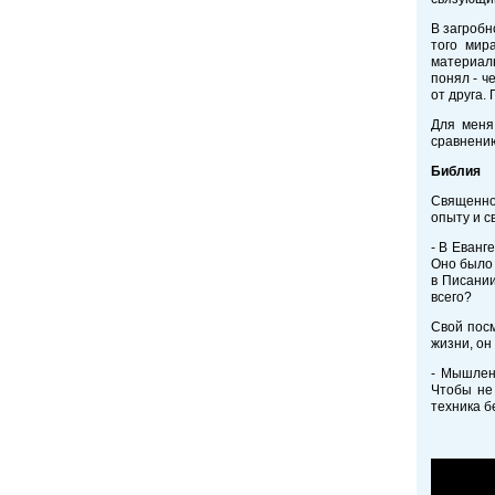
В загробн
того мир
материаль
понял - ч
от друга. 
Для меня
сравнению
Библия
Священно
опыту и 
- В Еванг
Оно было 
в Писани
всего?
Свой пос
жизни, он
- Мышлени
Чтобы не
техника б