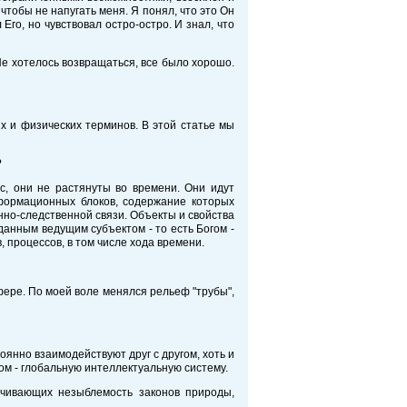
тобы не напугать меня. Я понял, что это Он
го, но чувствовал остро-остро. И знал, что
 Не хотелось возвращаться, все было хорошо.
 и физических терминов. В этой статье мы
?
с, они не растянуты во времени. Они идут
формационных блоков, содержание которых
инно-следственной связи. Объекты и свойства
данным ведущим субъектом - то есть Богом -
 процессов, в том числе хода времени.
фере. По моей воле менялся рельеф "трубы",
оянно взаимодействуют друг с другом, хоть и
ом - глобальную интеллектуальную систему.
ечивающих незыблемость законов природы,