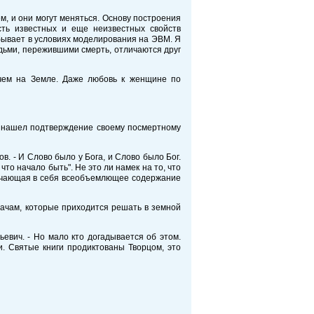
м, и они могут меняться. Основу построения
ть известных и еще неизвестных свойств
 бывает в условиях моделирования на ЭВМ. Я
юдьми, пережившими смерть, отличаются друг
чем на Земле. Даже любовь к женщине по
И нашел подтверждение своему посмертному
в. - И Слово было у Бога, и Слово было Бог.
что начало быть". Не это ли намек на то, что
лючающая в себя всеобъемлющее содержание
ачам, которые приходится решать в земной
евич. - Но мало кто догадывается об этом.
. Святые книги продиктованы Творцом, это