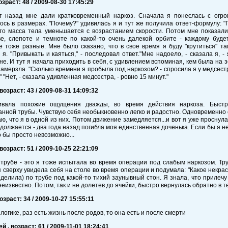
озраст: 48 / 2009-08-30 17:45:29
т назад мне дали кратковременный наркоз. Сначала я понеслась с огро
сь в размерах. "Почему?" удивилась я и тут же получила ответ-формулу: "П
что масса тела уменьшается с возрастанием скорости. Потом мне показа
ве, слепоте и темноте по какой-то очень далекой орбите - каждому буд
 тоже разные. Мне было сказано, что в свое время я буду "крутиться" там
я. "Привыкать и каяться," - последовал ответ."Мне надоело, - сказала я, - 
не. И тут я начала приходить в себя, с удивлением вспоминая, кем была на 
замерзла. "Сколько времени я пробыла под наркозом? - спросила я у медсест
" "Нет, - сказала удивленная медсестра, - ровно 15 минут."
 возраст: 43 / 2009-08-31 14:09:32
вала похожие ощущения дважды, во время действия наркоза. Быстры
нной трубы. Чувствую себя необыкновенно легко и радостно. Одновременно 
аю, что я в одной из них. Потом движение замедляется...и вот я уже проснул
должается - два года назад погибла моя единственная доченька. Если бы я не 
 бы просто невозможно...
 возраст: 51 / 2009-10-25 22:21:09
трубе - это я тоже испытала во время операции под слабым наркозом. Тру
 сверху увидела себя на столе во время операции и подумала: "Какое некрас
делила) по трубе под какой-то тихий заунывный стон. Я знала, что прилечу 
 неизвестно. Потом, так и не долетев до ячейки, быстро вернулась обратно в т
возраст: 34 / 2009-10-27 15:55:11
 логике, раз есть жизнь после родов, то она есть и после смерти
й , возраст: 61 / 2009-11-01 18:24:41