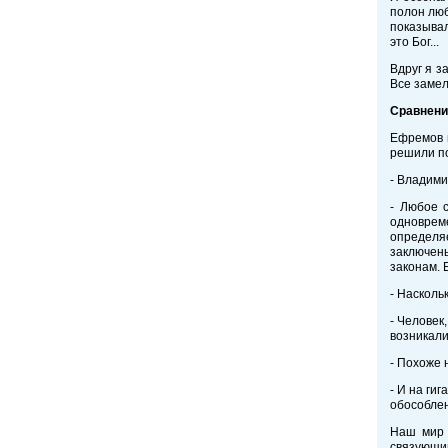
полон люб
показывал
это Бог...
Вдруг я з
Все замел
Сравнени
Ефремов 
решили по
- Владими
- Любое 
одноврем
определяе
заключены
законам. 
- Насколь
- Человек
возникали
- Похоже 
- И на ги
обособлен
Наш мир 
связующи