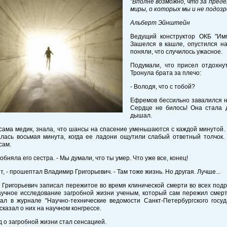
"Вполне возможно, что за пред
миры, о которых мы и не подозре
Альберт Эйнштейн
Ведущий конструктор ОКБ "Им
Зашелся в кашле, опустился на
поняли, что случилось ужасное.
Подумали, что присел отдохну
Тронула брата за плечо:
- Володя, что с тобой?
Ефремов бессильно завалился н
Сердце не билось! Она стала 
дышал.
сама медик, знала, что шансы на спасение уменьшаются с каждой минутой. 
алась восьмая минута, когда ее ладони ощутили слабый ответный толчок.
сам.
 обняла его сестра. - Мы думали, что ты умер. Что уже все, конец!
ет, - прошептал Владимир Григорьевич. - Там тоже жизнь. Но другая. Лучше...
Григорьевич записал пережитое во время клинической смерти во всех подр
аучное исследование загробной жизни ученым, который сам пережил смер
ал в журнале "Научно-технические ведомости Санкт-Петербургского госуд
сказал о них на научном конгрессе.
д о загробной жизни стал сенсацией.