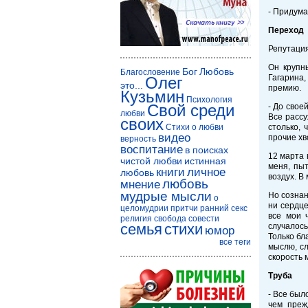
- Придума
Переход
Репутация
Он крупн
Бог
Любовь
Благословение
Гагарина
Олег
это...
премию.
Кузьмин
Психология
Свой среди
- До свое
любви
Все рассу
своих
Стихи о любви
столько, 
видео
прочие хв
верность
воспитание
в поисках
12 марта 
чистой любви
истинная
меня, пыт
книги
личное
любовь
воздух. В
любовь
мнение
мудрые мысли
Но сознан
о
ни сердце
целомудрии
притчи
ранний секс
все мои 
религия
свобода совести
семья
стихи
случалось
юмор
Только бл
все теги
мыслю, сл
скорость 
Труба
- Все был
чем преж