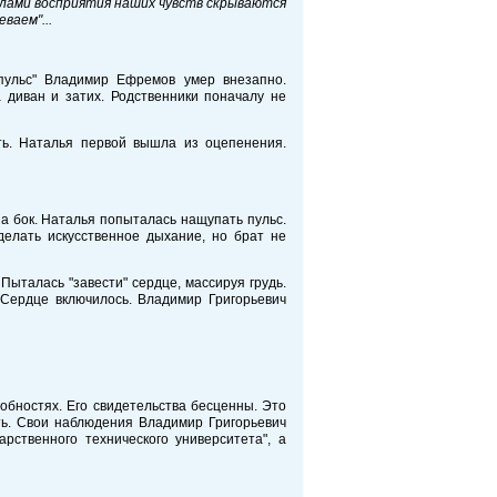
елами восприятия наших чувств скрываются
ваем"...
пульс" Владимир Ефремов умер внезапно.
 диван и затих. Родственники поначалу не
ть. Наталья первой вышла из оцепенения.
а бок. Наталья попыталась нащупать пульс.
делать искусственное дыхание, но брат не
Пыталась "завести" сердце, массируя грудь.
 Сердце включилось. Владимир Григорьевич
обностях. Его свидетельства бесценны. Это
ть. Свои наблюдения Владимир Григорьевич
арственного технического университета", а