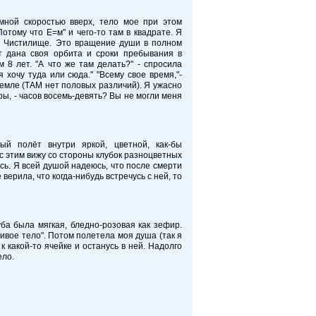
мной скоростью вверх, тело мое при этом
отому что Е=м" и чего-то там в квадрате. Я
ли Чистилище. Это вращение души в полном
ет дана своя орбита и сроки пребывания в
 8 лет. "А что же там делать?" - спросила
я хочу туда или сюда." "Всему свое время,"-
земле (ТАМ нет половых различий). Я ужасно
ры, - часов восемь-девять? Вы не могли меня
й полёт внутри яркой, цветной, как-бы
с этим вижу со стороны клубок разноцветных
ась. Я всей душой надеюсь, что после смерти
верила, что когда-нибудь встречусь с ней, то
ба была мягкая, бледно-розовая как зефир.
ивое тело". Потом полетела моя душа (так я
к какой-то ячейке и останусь в ней. Надолго
ело.