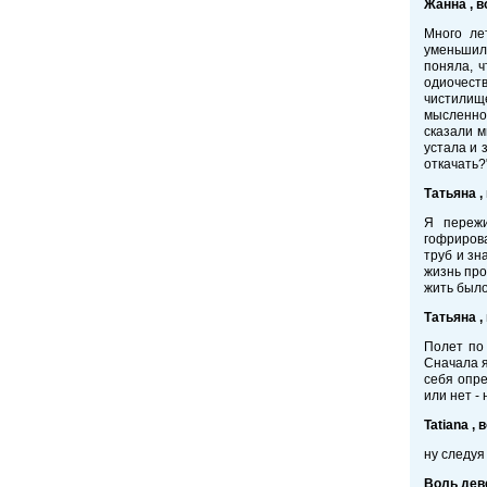
Жанна , в
Много ле
уменьшило
поняла, 
одиочест
чистилище
мысленно 
сказали м
устала и 
откачать?
Татьяна ,
Я пережи
гофрирова
труб и зн
жизнь про
жить было
Татьяна ,
Полет по 
Сначала я
себя опре
или нет -
Tatiana , 
ну следуя
Воль деве