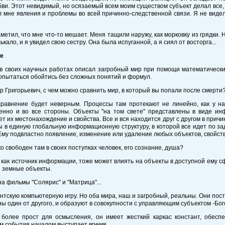
ви. Этот невидимый, но осязаемый всем моим существом субъект делал все, ч
 мне явления и проблемы во всей причинно-следственной связи. Я не видел Е
аметил, что мне что-то мешает. Меня тащили наружу, как морковку из грядки.
ькало, и я увидел свою сестру. Она была испуганной, а я сиял от восторга...
е
в своих научных работах описал загробный мир при помощи математических
пытаться обойтись без сложных понятий и формул.
р Григорьевич, с чем можно сравнить мир, в который вы попали после смерти
сравнение будет неверным. Процессы там протекают не линейно, как у на
енно и во все стороны. Объекты "на том свете" представлены в виде ин
т их местонахождение и свойства. Все и вся находится друг с другом в прич
 в единую глобальную информационную структуру, в которой все идет по за
Ему подвластно появление, изменение или удаление любых объектов, свойств,
ко свободен там в своих поступках человек, его сознание, душа?
, как источник информации, тоже может влиять на объекты в доступной ему с
 земные объекты.
на фильмы "Солярис" и "Матрица"...
гантскую компьютерную игру. Но оба мира, наш и загробный, реальны. Они пост
ы один от другого, и образуют в совокупности с управляющим субъектом -Бог
более прост для осмысления, он имеет жесткий каркас констант, обесп
м события началом выступает время.