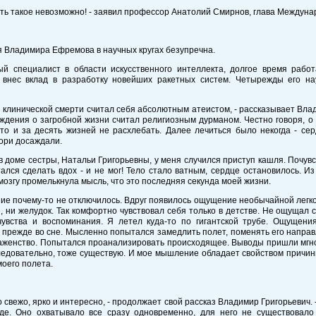
ть такое невозможно! - заявил профессор Анатолий Смирнов, глава Междуна
 Владимира Ефремова в научных кругах безупречна.
ый специалист в области искусственного интеллекта, долгое время работ
, внес вклад в разработку новейших ракетных систем. Четырежды его на
й клинической смерти считал себя абсолютным атеистом, - рассказывает Влад
ждения о загробной жизни считал религиозным дурманом. Честно говоря, о 
что и за десять жизней не расхлебать. Далее лечиться было некогда - се
ори досаждали.
в доме сестры, Натальи Григорьевны, у меня случился приступ кашля. Почувс
ался сделать вдох - и не мог! Тело стало ватным, сердце остановилось. И
 мозгу промелькнула мысль, что это последняя секунда моей жизни.
ие почему-то не отключилось. Вдруг появилось ощущение необычайной легкост
, ни желудок. Так комфортно чувствовал себя только в детстве. Не ощущал с
чувства и воспоминания. Я летел куда-то по гигантской трубе. Ощущени
 прежде во сне. Мысленно попытался замедлить полет, поменять его направ
аженство. Попытался проанализировать происходящее. Выводы пришли мгнов
едовательно, тоже существую. И мое мышление обладает свойством причин
моего полета.
о свежо, ярко и интересно, - продолжает свой рассказ Владимир Григорьевич
де. Оно охватывало все сразу одновременно, для него не существовало