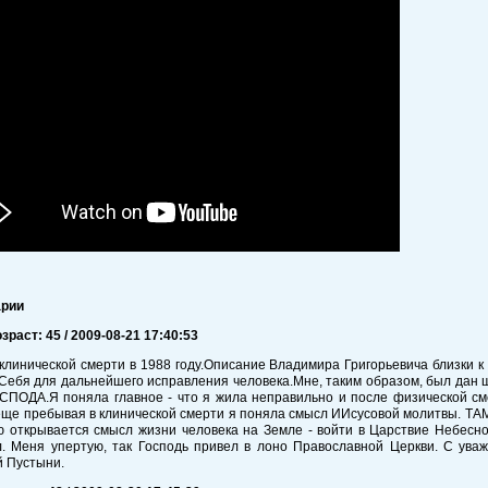
арии
озраст: 45 / 2009-08-21 17:40:53
клинической смерти в 1988 году.Описание Владимира Григорьевича близки 
Себя для дальнейшего исправления человека.Мне, таким образом, был дан
СПОДА.Я поняла главное - что я жила неправильно и после физической сме
еще пребывая в клинической смерти я поняла смысл ИИсусовой молитвы. ТАМ
ю открывается смысл жизни человека на Земле - войти в Царствие Небесно
. Меня упертую, так Господь привел в лоно Православной Церкви. С ува
й Пустыни.