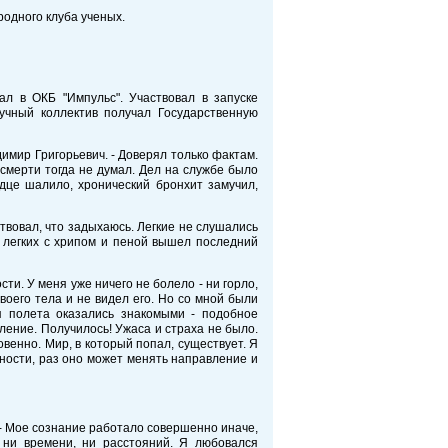
родного клуба ученых.
ал в ОКБ "Импульс". Участвовал в запуске
учный коллектив получал Государственную
имир Григорьевич. - Доверял только фактам.
смерти тогда не думал. Дел на службе было
рдце шалило, хронический бронхит замучил,
твовал, что задыхаюсь. Легкие не слушались
з легких с хрипом и пеной вышел последний
и. У меня уже ничего не болело - ни горло,
воего тела и не видел его. Но со мной были
я полета оказались знакомыми - подобное
ление. Получилось! Ужаса и страха не было.
енно. Мир, в который попал, существует. Я
ности, раз оно может менять направление и
. - Мое сознание работало совершенно иначе,
 ни времени, ни расстояний. Я любовался