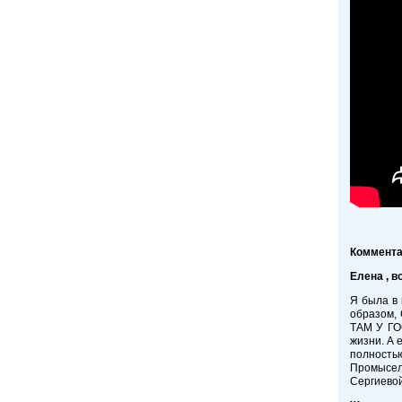
Коммент
Елена , в
Я была в 
образом, 
ТАМ У ГО
жизни. А 
полность
Промысел
Сергиево