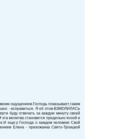
к моим ощущением.Господь показывает,таким
 шанс - исправиться. Я об этом ВЗМОЛИЛАСЬ
рти буду отвечать за каждую минуту своей
 эта молитва становится предельно ясной и
е.И еще:у Господа о каждом человеке Свой
жением Елена - прихожанка Свято-Троицкой