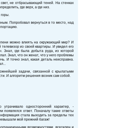
 свет, не отбрасывающий теней. На стенках
еделить, где верх, а где низ.
 горы.
ным. Попробовал вернуться в то место, над
епортацию.
тепени можно влиять на окружающий мир? И
телевизор из своей квартиры. И увидел его
н. Знал, где была добыта руда, из которой
ал. Знал, что он женат, что у него проблемы
чь. И точно знал, какая деталь неисправна.
л...
ожнейшей задачи, связанной с крылатыми
ости. И алгоритм решения возник сам собой.
 утрачивало односторонний характер, -
и появлялся ответ. Поначалу такие ответы
информация стала выходить за пределы тех
превышали мой прежний багаж!
еограниченными возможностями, всесилен и