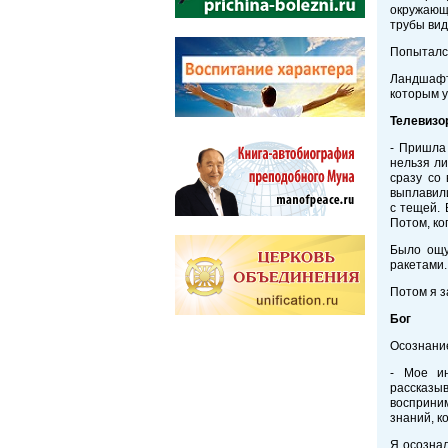
окружающи
трубы вид
Попытался
Ландшафт 
которым у
Телевизо
- Пришла
нельзя ли
сразу со 
выплавили
с тещей. 
Потом, ко
Было ощу
ракетами.
Потом я з
Бог
Осознание
- Мое ин
рассказы
восприни
знаний, к
Я осозна