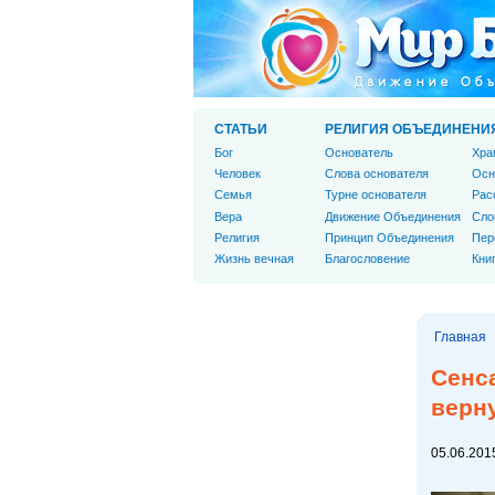
СТАТЬИ
РЕЛИГИЯ ОБЪЕДИНЕНИ
Бог
Основатель
Хра
Человек
Слова основателя
Осн
Cемья
Турне основателя
Рас
Вера
Движение Объединения
Сло
Религия
Принцип Объединения
Пер
Жизнь вечная
Благословение
Кни
Главная
Сенс
верну
05.06.2015