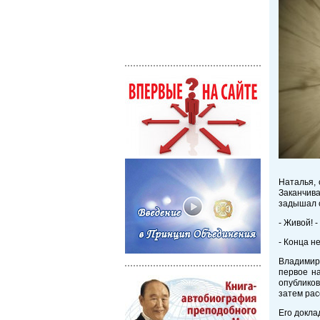
Наталья, 
Заканчив
задышал 
- Живой! -
- Конца н
Владимир 
первое н
опубликов
затем рас
Его докла