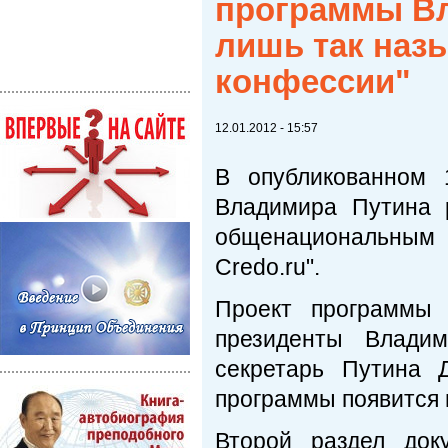
программы Вл
лишь так наз
конфессии"
12.01.2012 - 15:57
В опубликованном 
Владимира Путина 
общенациональным ц
Credo.ru".
Проект программы 
президенты Владими
секретарь Путина 
программы появится 
Второй раздел док