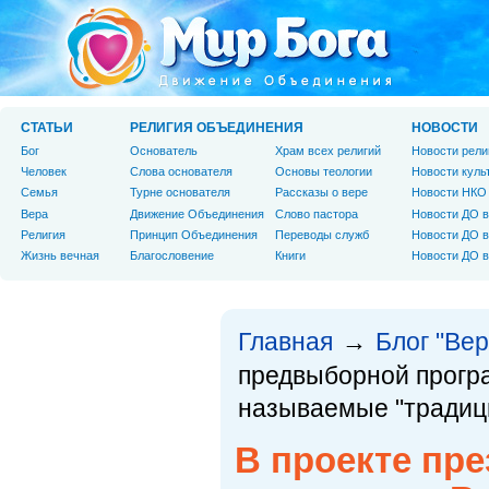
СТАТЬИ
РЕЛИГИЯ ОБЪЕДИНЕНИЯ
НОВОСТИ
Бог
Основатель
Храм всех религий
Новости рели
Человек
Слова основателя
Основы теологии
Новости куль
Cемья
Турне основателя
Рассказы о вере
Новости НКО
Вера
Движение Объединения
Слово пастора
Новости ДО в
Религия
Принцип Объединения
Переводы служб
Новости ДО в
Жизнь вечная
Благословение
Книги
Новости ДО в
Главная
Блог "Вер
→
предвыборной прогр
называемые "традиц
В проекте пр