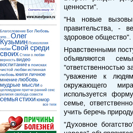
ценности".
"На новые вызовы 
правительства, - 
Бог
Любовь
Благословение
Олег
здоровое общество".
это...
Кузьмин
Психология
Свой среди
Нравственными пост
любви
своих
Стихи о любви
объявляются семь
видео
верность
воспитание
в поисках
"ответственностью з
чистой любви
истинная
книги
личное
любовь
"уважение к людям"
любовь
мнение
окружающего мир
мудрые мысли
о
целомудрии
притчи
ранний секс
используется форм
религия
свобода совести
семья
стихи
юмор
семье, ответственн
все теги
учить беречь природу
"Духовное богатство