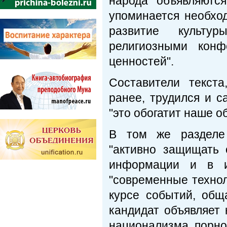
народа" объявляются
упоминается необход
развитие культу
религиозными конф
ценностей".
Составители текст
ранее, трудился и с
"это обогатит наше о
В том же разделе
"активно защищать 
информации и в ин
"современные техно
курсе событий, обща
кандидат объявляет 
национализма, порно