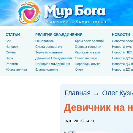
СТАТЬИ
РЕЛИГИЯ ОБЪЕДИНЕНИЯ
НОВОСТИ
Бог
Основатель
Храм всех религий
Новости рели
Человек
Слова основателя
Основы теологии
Новости куль
Cемья
Турне основателя
Рассказы о вере
Новости НКО
Вера
Движение Объединения
Слово пастора
Новости ДО в
Религия
Принцип Объединения
Переводы служб
Новости ДО в
Жизнь вечная
Благословение
Книги
Новости ДО в
Главная
Олег Куз
→
Девичник на 
16.01.2013 - 14:31