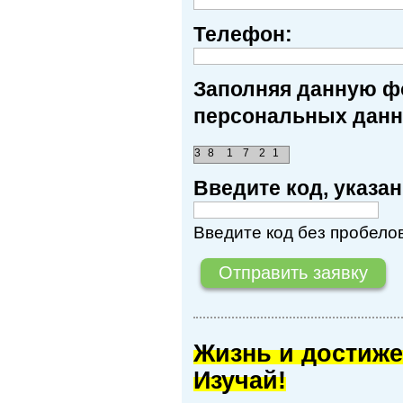
Телефон:
Заполняя данную фо
персональных данн
3
8
1
7
2
1
Введите код, указ
Введите код без пробелов
Жизнь и достиже
Изучай!