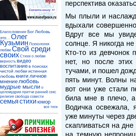
перспектива оказатьс
Мы плыли и наслажд
вдыхали совершенно 
Бог
Любовь
Благословение
Вдруг все мы увид
Олег
это...
Кузьмин
солнце. Я никогда не 
Психология
Свой среди
любви
Кто-то из девчонок 
своих
Стихи о любви
нет, но после этих
видео
верность
воспитание
в поисках
тучами, и пошел дож
чистой любви
истинная
книги
личное
любовь
пять минут. Волны н
любовь
мнение
мудрые мысли
вот они уже стали п
о
целомудрии
притчи
ранний секс
била мне в плечо, а
религия
свобода совести
семья
стихи
юмор
Водичка освежала, 
все теги
уже минуты через две
скапливаться на дне
на темную непроница