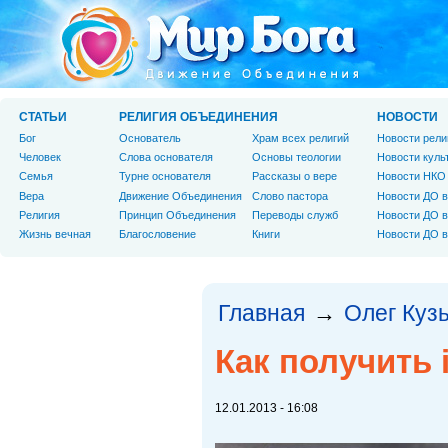
СТАТЬИ
РЕЛИГИЯ ОБЪЕДИНЕНИЯ
НОВОСТИ
Бог
Основатель
Храм всех религий
Новости рели
Человек
Слова основателя
Основы теологии
Новости куль
Cемья
Турне основателя
Рассказы о вере
Новости НКО
Вера
Движение Объединения
Слово пастора
Новости ДО в
Религия
Принцип Объединения
Переводы служб
Новости ДО в
Жизнь вечная
Благословение
Книги
Новости ДО в
Главная
Олег Куз
→
Как получить 
12.01.2013 - 16:08