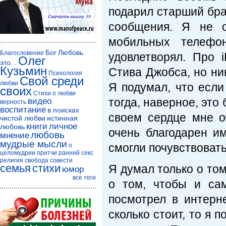
подарил старший бра
сообщения. Я не о
мобильных телефо
Бог
Любовь
Благословение
удовлетворял. Про 
Олег
это...
Кузьмин
Стива Джобса, но ник
Психология
Свой среди
любви
Я подумал, что если
своих
Стихи о любви
тогда, наверное, это 
видео
верность
воспитание
в поисках
своем сердце мне о
чистой любви
истинная
книги
личное
любовь
очень благодарен и
любовь
мнение
мудрые мысли
смогли почувствоват
о
целомудрии
притчи
ранний секс
религия
свобода совести
семья
стихи
Я думал только о том
юмор
все теги
о том, чтобы и сам
посмотрел в интерне
сколько стоит, то я 