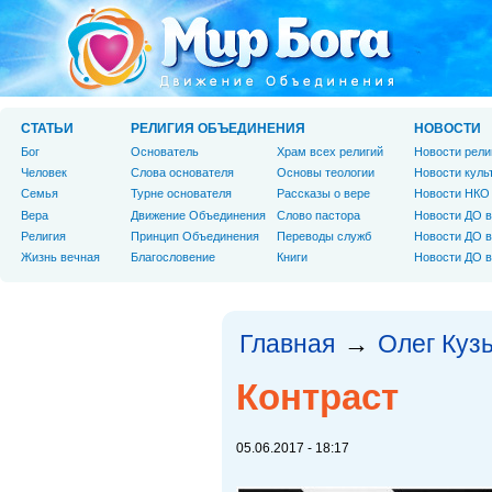
СТАТЬИ
РЕЛИГИЯ ОБЪЕДИНЕНИЯ
НОВОСТИ
Бог
Основатель
Храм всех религий
Новости рели
Человек
Слова основателя
Основы теологии
Новости куль
Cемья
Турне основателя
Рассказы о вере
Новости НКО
Вера
Движение Объединения
Слово пастора
Новости ДО в
Религия
Принцип Объединения
Переводы служб
Новости ДО в
Жизнь вечная
Благословение
Книги
Новости ДО в
Главная
Олег Куз
→
Контраст
05.06.2017 - 18:17