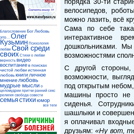
порядка 30-ти стар
велосипедов, робот
можно лазить, всё кр
Сама по себе така
Бог
Любовь
Благословение
Олег
интерактивное вр
это...
Кузьмин
Психология
дошкольниками. Мы
Свой среди
любви
своих
возможностями сполн
Стихи о любви
видео
верность
воспитание
в поисках
С другой стороны,
чистой любви
истинная
книги
личное
любовь
возможности, выгля
любовь
мнение
под открытым небом,
мудрые мысли
о
целомудрии
притчи
ранний секс
машины просто не х
религия
свобода совести
семья
стихи
юмор
сиденья. Сотрудни
все теги
шашлыки и совершенн
я оплачивал входные
друзьям:
«Ну вот, т