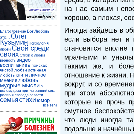
на нас самым непо
хорошо, а плохая, со
Иногда зайдёшь в об
Бог
Любовь
Благословение
Олег
это...
если выбора нет и 
Кузьмин
Психология
Свой среди
становится вполне
любви
своих
Стихи о любви
мрачными и унылым
видео
верность
воспитание
такими же, и боле
в поисках
чистой любви
истинная
отношение к жизни. 
книги
личное
любовь
любовь
мнение
вокруг, и со времен
мудрые мысли
о
целомудрии
притчи
ранний секс
при этом абсолютн
религия
свобода совести
семья
стихи
юмор
которые не прочь п
все теги
смутное беспокойст
что люди иногда та
подольше и начнёшь 