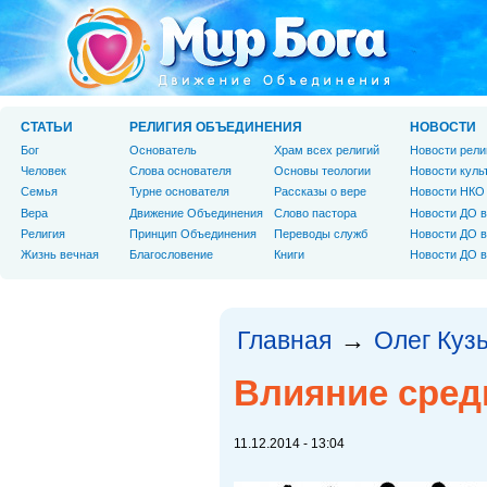
СТАТЬИ
РЕЛИГИЯ ОБЪЕДИНЕНИЯ
НОВОСТИ
Бог
Основатель
Храм всех религий
Новости рели
Человек
Слова основателя
Основы теологии
Новости куль
Cемья
Турне основателя
Рассказы о вере
Новости НКО
Вера
Движение Объединения
Слово пастора
Новости ДО в
Религия
Принцип Объединения
Переводы служб
Новости ДО в
Жизнь вечная
Благословение
Книги
Новости ДО в
Главная
Олег Куз
→
Влияние сре
11.12.2014 - 13:04