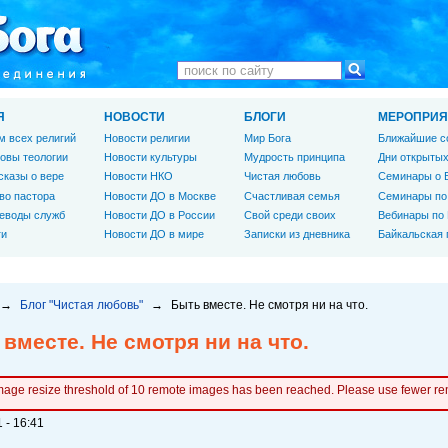
Я
НОВОСТИ
БЛОГИ
МЕРОПРИЯ
м всех религий
Новости религии
Мир Бога
Ближайшие с
овы теологии
Новости культуры
Мудрость принципа
Дни открытых
сказы о вере
Новости НКО
Чистая любовь
Семинары о 
во пастора
Новости ДО в Москве
Счастливая семья
Семинары по
еводы служб
Новости ДО в России
Свой среди своих
Вебинары по
ги
Новости ДО в мире
Записки из дневника
Байкальская
→
Блог "Чистая любовь"
→
Быть вместе. Не смотря ни на что.
вместе. Не смотря ни на что.
mage resize threshold of 10 remote images has been reached. Please use fewer r
 - 16:41