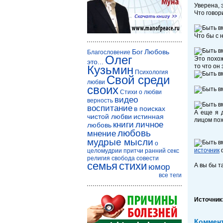
Уверена, 
Что говор
Ч
то бы с 
Бог
Любовь
Благословение
Олег
Это похож
это...
то что он
Кузьмин
Психология
Свой среди
любви
своих
Стихи о любви
видео
верность
воспитание
в поисках
А еще я 
чистой любви
истинная
лицом пох
книги
личное
любовь
любовь
мнение
мудрые мысли
о
источник
целомудрии
притчи
ранний секс
религия
свобода совести
семья
стихи
А вы бы т
юмор
все теги
Источник
Коммен