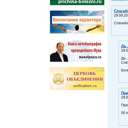
Спасиб
29.09.20
Спасибо
Да.
29.0
Да..
Слё
Боль
При
29.0
При
50 п