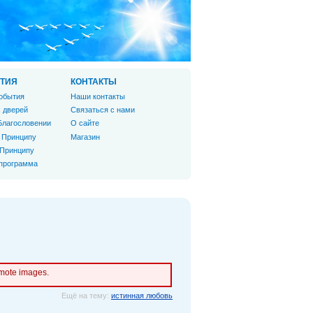
ТИЯ
КОНТАКТЫ
обытия
Наши контакты
 дверей
Связаться с нами
Благословении
О сайте
 Принципу
Магазин
 Принципу
 программа
emote images.
Ещё на тему:
истинная любовь