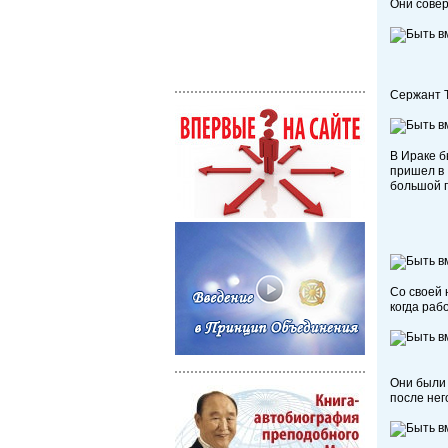
Они совер
Сержант Та
В Ираке б
пришел в 
большой п
Со своей 
когда раб
Они были
после нег