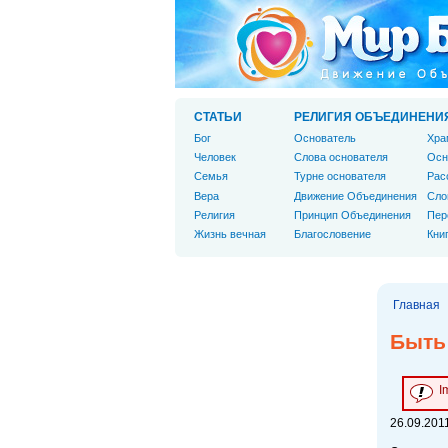
СТАТЬИ
РЕЛИГИЯ ОБЪЕДИНЕНИ
Бог
Основатель
Хра
Человек
Слова основателя
Осн
Cемья
Турне основателя
Рас
Вера
Движение Объединения
Сло
Религия
Принцип Объединения
Пер
Жизнь вечная
Благословение
Кни
Главная
Быть 
I
26.09.2011