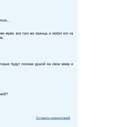
охо....
же муже, все того же принца, и любит его за
вь.
оторые будут похожи душой на свою маму и
акой?
Оставить комментарий