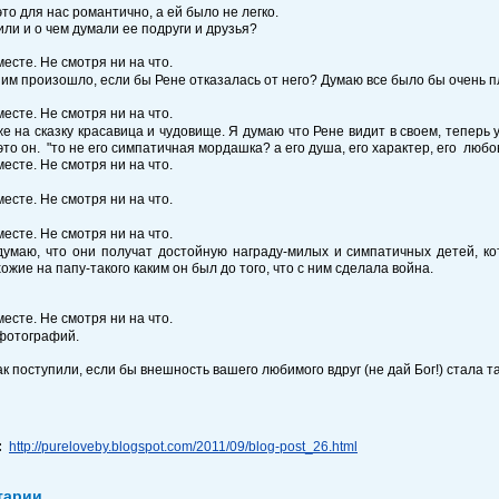
это для нас романтично, а ей было не легко.
или и о чем думали ее подруги и друзья?
ним произошло, если бы Рене отказалась от него? Думаю все было бы очень пл
е на сказку красавица и чудовище. Я думаю что Рене видит в своем, теперь у
 это он. "то не его симпатичная мордашка? а его душа, его характер, его любо
думаю, что они получат достойную награду-милых и симпатичных детей, к
ожие на папу-такого каким он был до того, что с ним сделала война.
фотографий.
ак поступили, если бы внешность вашего любимого вдруг (не дай Бог!) стала т
:
http://pureloveby.blogspot.com/2011/09/blog-post_26.html
тарии