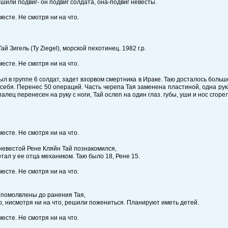
шили подвиг- он подвиг солдата, она-подвиг невесты.
й Зигель (Ty Ziegel), морской пехотинец. 1982 г.р.
ыл в группе 6 солдат, задет взорвом смертника в Ираке. Таю досталось боль
себя. Перенес 50 операций. Часть черепа Тая заменена пластиной, одна рука
алец перенесен на руку с ноги, Тай ослеп на один глаз. губы, уши и нос сгоре
невестой Рене Кляйн Тай познакомился,
отал у ее отца механиком. Таю было 18, Рене 15.
 помолвлены до ранения Тая,
о, нисмотря ни на что, решили пожениться. Планируют иметь детей.