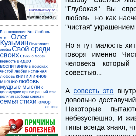
"Глубокая" Вы спр
любовь...но как нас
"чистая" украшением 
Бог
Любовь
Благословение
Олег
это...
Кузьмин
Но я тут малость хи
Психология
Свой среди
любви
говоря именно Чис
своих
Стихи о любви
видео
верность
человека который 
воспитание
в поисках
чистой любви
истинная
совестью...
книги
личное
любовь
любовь
мнение
мудрые мысли
о
А
совесть это
внутр
целомудрии
притчи
ранний секс
религия
свобода совести
довольно доставучий 
семья
стихи
юмор
все теги
Некоторые пытаю
небезуспешно, И жи
типы всегда знают, ч