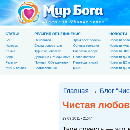
СТАТЬИ
РЕЛИГИЯ ОБЪЕДИНЕНИЯ
НОВОСТИ
Бог
Основатель
Храм всех религий
Новости рели
Человек
Слова основателя
Основы теологии
Новости куль
Cемья
Турне основателя
Рассказы о вере
Новости НКО
Вера
Движение Объединения
Слово пастора
Новости ДО в
Религия
Принцип Объединения
Переводы служб
Новости ДО в
Жизнь вечная
Благословение
Книги
Новости ДО в
Главная
Блог "Чи
→
Чистая любов
29.09.2011 - 21:47
Твоя совесть — это 