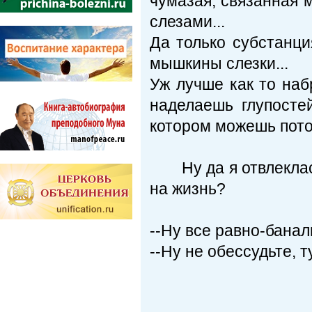
чумазая, связанная 
слезами...
Да только субстанци
мышкины слезки...
Уж лучше как то наб
наделаешь глупосте
котором можешь пото
Ну да я отвлеклась.
на жизнь?
--Ну все равно-банал
--Ну не обессудьте, ту