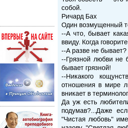
собой.
Ричард Бах
Один возмущенный то
--А что, бывает как
ввиду. Когда говорит
--А разве не бывает?
--Грязной любви не 
бывает грязной!
--Никакого кощунс
отношения в мире л
вникает в терминолог
Да уж есть любители
подумав?...Даже ес
"Чистая любовь" име
назову "Светлая люб