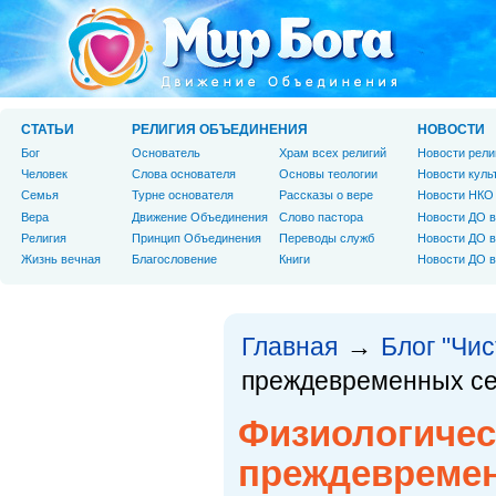
СТАТЬИ
РЕЛИГИЯ ОБЪЕДИНЕНИЯ
НОВОСТИ
Бог
Основатель
Храм всех религий
Новости рели
Человек
Слова основателя
Основы теологии
Новости куль
Cемья
Турне основателя
Рассказы о вере
Новости НКО
Вера
Движение Объединения
Слово пастора
Новости ДО в
Религия
Принцип Объединения
Переводы служб
Новости ДО в
Жизнь вечная
Благословение
Книги
Новости ДО в
Главная
Блог "Чи
→
преждевременных се
Физиологичес
преждевреме