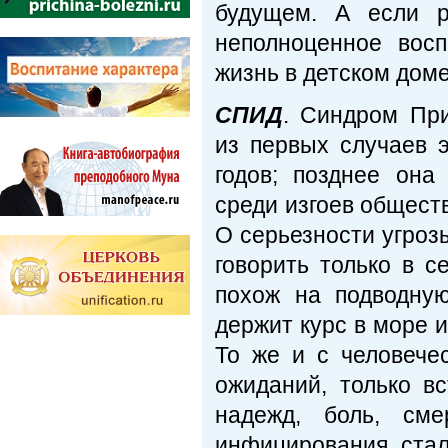
будущем. А если р
неполноценное вос
жизнь в детском доме
СПИД
. Синдром Пр
из первых случаев 
годов; позднее она
среди изгоев обществ
О серьезности угрозы
говорить только в 
похож на подводну
держит курс в море и
То же и с человече
ожиданий, только в
надежд, боль, см
инфицирования ста