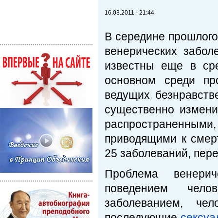
16.03.2011 - 21:44
В середине прошлого
венерических забол
известны еще в ср
основном среди про
ведущих безнравств
существенно измени
распространенными,
приводящими к смер
25 заболеваний, пер
Проблема венери
поведением чело
заболеванием, че
последующие
сексуа