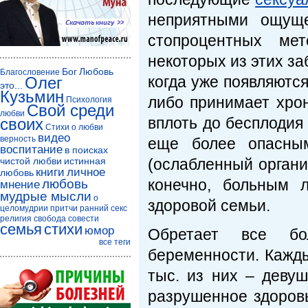
неприятными ощуще
стопроцентных ме
некоторых из этих за
Бог
Любовь
Благословение
когда уже появляютс
Олег
это...
Кузьмин
либо принимает хро
Психология
Свой среди
любви
вплоть до бесплодия
своих
Стихи о любви
видео
верность
еще более опасным
воспитание
в поисках
чистой любви
истинная
(ослабленный органи
книги
личное
любовь
конечно, больным 
любовь
мнение
мудрые мысли
о
здоровой семьи.
целомудрии
притчи
ранний секс
религия
свобода совести
семья
стихи
юмор
Обретает все бо
все теги
беременности. Кажды
тыс. из них – девуш
разрушенное здоров