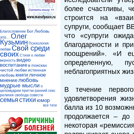
более счастливы, ч
строится на «взаи
супруги, сообщает B
Бог
Любовь
Благословение
что «супруги ожид
Олег
это...
Кузьмин
благодарности и пр
Психология
Свой среди
любви
поощрений». «И ещ
своих
Стихи о любви
видео
верность
определенную, п
воспитание
в поисках
чистой любви
истинная
неблагоприятных жиз
книги
личное
любовь
любовь
мнение
мудрые мысли
о
В течение первог
целомудрии
притчи
ранний секс
религия
свобода совести
удовлетворения жиз
семья
стихи
юмор
все теги
балла из 10 возможны
продолжается – до 
некоторая «ремиссия