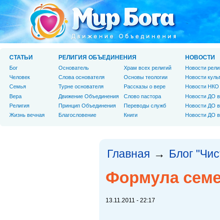
СТАТЬИ
РЕЛИГИЯ ОБЪЕДИНЕНИЯ
НОВОСТИ
Бог
Основатель
Храм всех религий
Новости рели
Человек
Слова основателя
Основы теологии
Новости куль
Cемья
Турне основателя
Рассказы о вере
Новости НКО
Вера
Движение Объединения
Слово пастора
Новости ДО в
Религия
Принцип Объединения
Переводы служб
Новости ДО в
Жизнь вечная
Благословение
Книги
Новости ДО в
Главная
Блог "Чи
→
Формула семе
13.11.2011 - 22:17