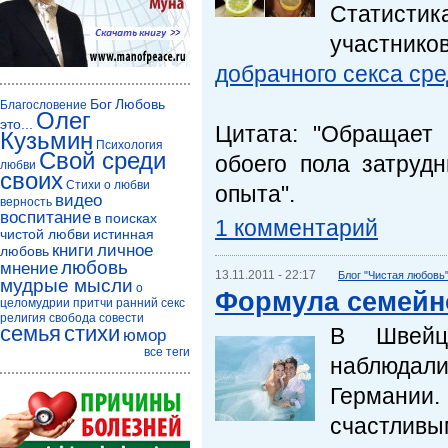
Статистика
участник
добрачного секса ср
Бог
Любовь
Благословение
Олег
это...
Цитата: "Обращает
Кузьмин
Психология
Свой среди
обоего пола затруд
любви
своих
Стихи о любви
опыта".
видео
верность
воспитание
в поисках
1 комментарий
чистой любви
истинная
книги
личное
любовь
любовь
мнение
13.11.2011 - 22:17
Блог "Чистая любовь
мудрые мысли
о
Формула семейн
целомудрии
притчи
ранний секс
религия
свобода совести
семья
стихи
В Швейца
юмор
все теги
наблюдал
Германии.
счастливым