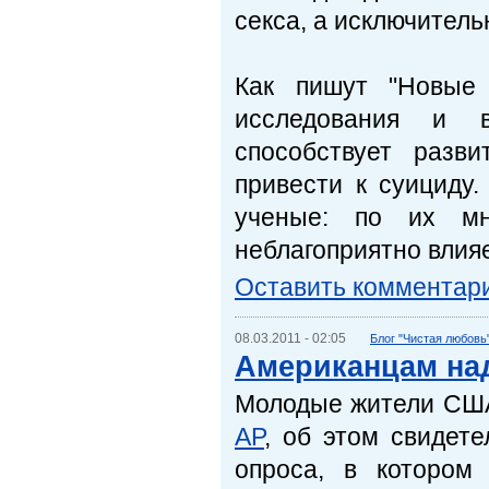
секса, а исключитель
Как пишут "Новые 
исследования и 
способствует разв
привести к суициду
ученые: по их мн
неблагоприятно влия
Оставить комментар
08.03.2011 - 02:05
Блог "Чистая любовь
Американцам над
Молодые жители США
AP
, об этом свидет
опроса, в котором