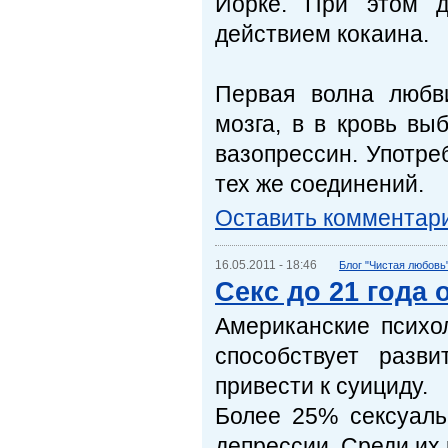
Йорке. При этом д
действием кокаина.
Первая волна любв
мозга, в в кровь вы
вазопрессин. Употреб
тех же соединений.
Оставить комментар
16.05.2011 - 18:46
Блог "Чистая любовь
Секс до 21 года 
Американские психо
способствует разв
привести к суициду.
Более 25% сексуаль
депрессии. Среди их