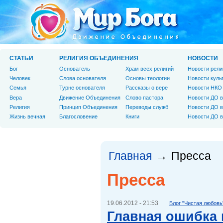
СТАТЬИ
РЕЛИГИЯ ОБЪЕДИНЕНИЯ
НОВОСТИ
Бог
Основатель
Храм всех религий
Новости рели
Человек
Слова основателя
Основы теологии
Новости куль
Cемья
Турне основателя
Рассказы о вере
Новости НКО
Вера
Движение Объединения
Слово пастора
Новости ДО в
Религия
Принцип Объединения
Переводы служб
Новости ДО в
Жизнь вечная
Благословение
Книги
Новости ДО в
Главная
Пресса
→
Пресса
19.06.2012 - 21:53
Блог "Чистая любовь
Главная ошибка