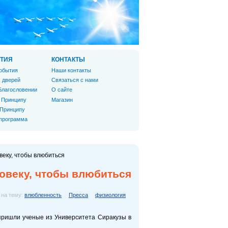
ТИЯ
КОНТАКТЫ
обытия
Наши контакты
 дверей
Связаться с нами
Благословении
О сайте
 Принципу
Магазин
 Принципу
 программа
веку, чтобы влюбиться
овеку, чтобы влюбиться
 на тему:
влюбленность
Пресса
физиология
 пришли ученые из Университета Сиракузы в