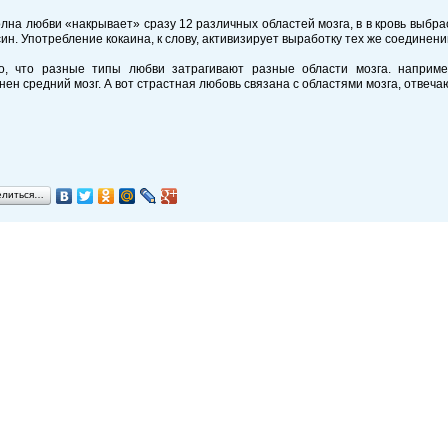
лна любви «накрывает» сразу 12 различных областей мозга, в в кровь выбр
ин. Употребление кокаина, к слову, активизирует выработку тех же соединени
о, что разные типы любви затрагивают разные области мозга. наприм
нен средний мозг. А вот страстная любовь связана с областями мозга, отвеч
елиться…