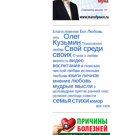
Бог
Любовь
Благословение
Олег
это...
Кузьмин
Психология
Свой среди
любви
своих
Стихи о любви
видео
верность
воспитание
в поисках
чистой любви
истинная
книги
личное
любовь
любовь
мнение
мудрые мысли
о
целомудрии
притчи
ранний секс
религия
свобода совести
семья
стихи
юмор
все теги