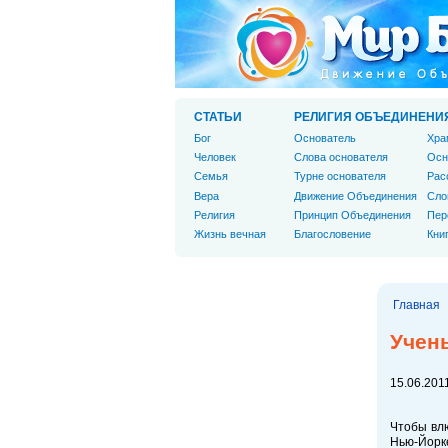
СТАТЬИ
РЕЛИГИЯ ОБЪЕДИНЕНИ
Бог
Основатель
Хра
Человек
Слова основателя
Осн
Cемья
Турне основателя
Рас
Вера
Движение Объединения
Сло
Религия
Принцип Объединения
Пер
Жизнь вечная
Благословение
Кни
Главная
Учен
15.06.2011
Чтобы влю
Нью-Йорке