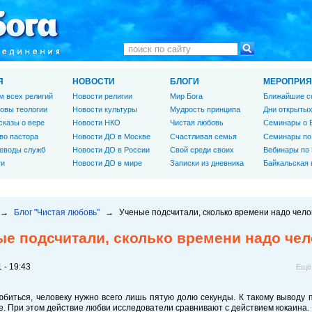
Я
НОВОСТИ
БЛОГИ
МЕРОПРИЯ
м всех религий
Новости религии
Мир Бога
Ближайшие с
овы теологии
Новости культуры
Мудрость принципа
Дни открытых
сказы о вере
Новости НКО
Чистая любовь
Семинары о 
во пастора
Новости ДО в Москве
Счастливая семья
Семинары по
еводы служб
Новости ДО в России
Свой среди своих
Вебинары по
ги
Новости ДО в мире
Записки из дневника
Байкальская
→
Блог "Чистая любовь"
→
Ученые подсчитали, сколько времени надо чело
ые подсчитали, сколько времени надо чел
 - 19:43
Ещё
биться, человеку нужно всего лишь пятую долю секунды. К такому выводу
. При этом действие любви исследователи сравнивают с действием кокаина.