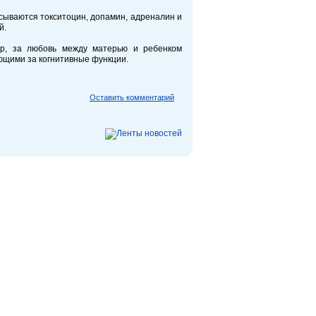
асываются токситоцин, допамин, адреналин и
й.
ер, за любовь между матерью и ребенком
ающими за когнитивные функции.
Оставить комментарий