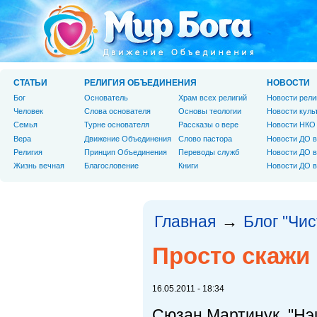
СТАТЬИ
РЕЛИГИЯ ОБЪЕДИНЕНИЯ
НОВОСТИ
Бог
Основатель
Храм всех религий
Новости рели
Человек
Слова основателя
Основы теологии
Новости куль
Cемья
Турне основателя
Рассказы о вере
Новости НКО
Вера
Движение Объединения
Слово пастора
Новости ДО в
Религия
Принцип Объединения
Переводы служб
Новости ДО в
Жизнь вечная
Благословение
Книги
Новости ДО в
Главная
Блог "Чи
→
Просто скажи 
16.05.2011 - 18:34
Сюзан Мартинук, "Нэ