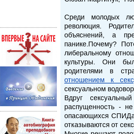
Среди молодых лю
революция. Родит
объяснений, а пре
панике.Почему? Пот
либеральному отнош
культуры. Они бы
родителями в стр
отношением к секс
сексуальном водовор
Вдруг сексуальный
распущенность - не
опасающихся СПИДа 
отказываются от секс
Многие решают подож