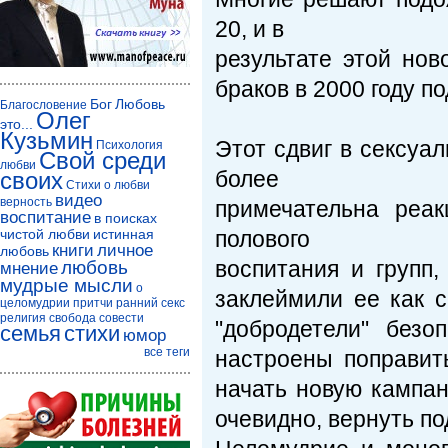
20, и в
результате этой нов
браков в 2000 году п
Бог
Любовь
Благословение
Олег
это...
Кузьмин
Этот сдвиг в сексуа
Психология
Свой среди
любви
более
своих
Стихи о любви
видео
верность
примечательна реа
воспитание
в поисках
чистой любви
истинная
полового
книги
личное
любовь
воспитания и групп
любовь
мнение
мудрые мысли
о
заклеймили ее как с
целомудрии
притчи
ранний секс
религия
свобода совести
"добродетели" безо
семья
стихи
юмор
все теги
настроены поправит
начать новую кампан
очевидно, вернуть по