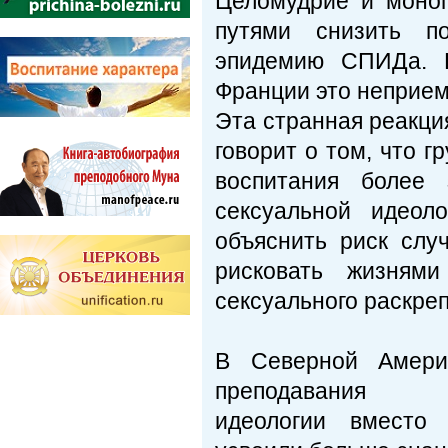
Целомудрие и моно
путями снизить по
эпидемию СПИДа. Н
Франции это неприе
Эта странная реакци
говорит о том, что 
воспитания более 
сексуальной идеол
объяснить риск слу
рисковать жизням
сексуального раскре
В Северной Амери
преподавания
идеологии вместо 