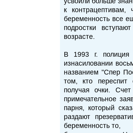
усвоили больше знан
к контрацептивам, 
беременность все ещ
подростки вступаю
возрасте.
В 1993 г. полиция
изнасиловании вось
названием "Спер Пос
том, кто переспит
получая очки. Сче
примечательное зая
парня, который ска
раздают презервати
беременность то,