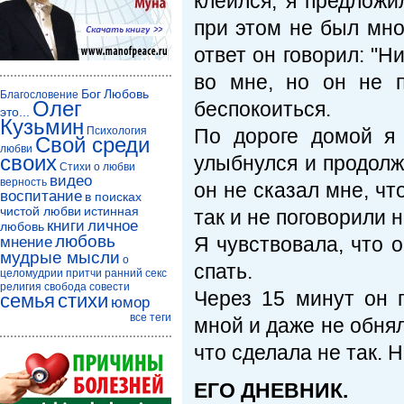
клеился, я предложи
при этом не был мног
ответ он говорил: "Н
во мне, но он не п
Бог
Любовь
Благословение
Олег
беспокоиться.
это...
Кузьмин
Психология
По дороге домой я 
Свой среди
любви
своих
улыбнулся и продолж
Стихи о любви
видео
верность
он не сказал мне, ч
воспитание
в поисках
чистой любви
истинная
так и не поговорили 
книги
личное
любовь
любовь
Я чувствовала, что 
мнение
мудрые мысли
о
спать.
целомудрии
притчи
ранний секс
религия
свобода совести
Через 15 минут он 
семья
стихи
юмор
все теги
мной и даже не обнял.
что сделала не так. 
ЕГО ДНЕВНИК.