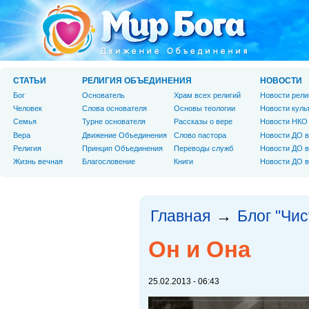
СТАТЬИ
РЕЛИГИЯ ОБЪЕДИНЕНИЯ
НОВОСТИ
Бог
Основатель
Храм всех религий
Новости рели
Человек
Слова основателя
Основы теологии
Новости куль
Cемья
Турне основателя
Рассказы о вере
Новости НКО
Вера
Движение Объединения
Слово пастора
Новости ДО в
Религия
Принцип Объединения
Переводы служб
Новости ДО в
Жизнь вечная
Благословение
Книги
Новости ДО в
Главная
Блог "Чи
→
Он и Она
25.02.2013 - 06:43