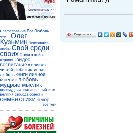
Бог
Любовь
Благословение
Олег
Поделиться…
это...
Кузьмин
Психология
Свой среди
любви
своих
Стихи о любви
видео
верность
воспитание
в поисках
чистой любви
истинная
книги
личное
любовь
любовь
мнение
мудрые мысли
о
целомудрии
притчи
ранний секс
религия
свобода совести
семья
стихи
юмор
все теги