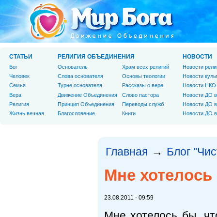
СТАТЬИ
РЕЛИГИЯ ОБЪЕДИНЕНИЯ
НОВОСТИ
Бог
Основатель
Храм всех религий
Новости рели
Человек
Слова основателя
Основы теологии
Новости куль
Cемья
Турне основателя
Рассказы о вере
Новости НКО
Вера
Движение Объединения
Слово пастора
Новости ДО в
Религия
Принцип Объединения
Переводы служб
Новости ДО в
Жизнь вечная
Благословение
Книги
Новости ДО в
Главная
Блог "Чи
→
Мне хотелось 
23.08.2011 - 09:59
Мне хотелось бы, чт