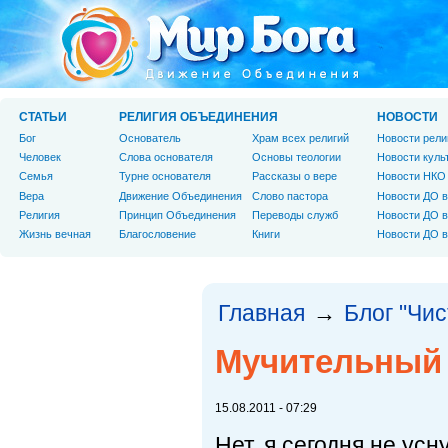
СТАТЬИ
РЕЛИГИЯ ОБЪЕДИНЕНИЯ
НОВОСТИ
Бог
Основатель
Храм всех религий
Новости рели
Человек
Слова основателя
Основы теологии
Новости куль
Cемья
Турне основателя
Рассказы о вере
Новости НКО
Вера
Движение Объединения
Слово пастора
Новости ДО в
Религия
Принцип Объединения
Переводы служб
Новости ДО в
Жизнь вечная
Благословение
Книги
Новости ДО в
Главная
Блог "Чи
→
Мучительный 
15.08.2011 - 07:29
Нет, я сегодня не усн