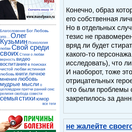
Конечно, образ кото
его собственная лич
Но в отдельных случ
Бог
Любовь
Благословение
Олег
тезис не правомере
это...
Кузьмин
Психология
вряд ли будет стира
Свой среди
любви
своих
какого-то персонажа
Стихи о любви
видео
верность
исследовать), что л
воспитание
в поисках
чистой любви
истинная
И наоборот, тоже эт
книги
личное
любовь
любовь
мнение
отрицательных геро
мудрые мысли
о
что были проблемы с
целомудрии
притчи
ранний секс
религия
свобода совести
закрепилось за дан
семья
стихи
юмор
все теги
не жалейте своег