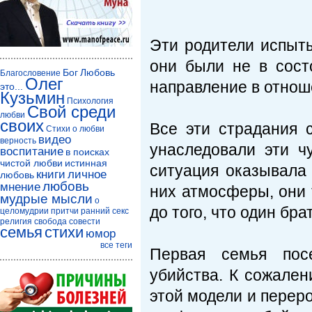
Эти родители испыт
они были не в сост
Бог
Любовь
Благословение
Олег
направление в отнош
это...
Кузьмин
Психология
Свой среди
любви
своих
Все эти страдания 
Стихи о любви
видео
верность
унаследовали эти ч
воспитание
в поисках
чистой любви
истинная
ситуация оказывала 
книги
личное
любовь
любовь
мнение
них атмосферы, они 
мудрые мысли
о
до того, что один бра
целомудрии
притчи
ранний секс
религия
свобода совести
семья
стихи
юмор
все теги
Первая семья пос
убийства. К сожален
этой модели и переро