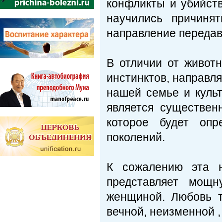
конфликты и убийств
научились причиня
направление передав
В отличии от живот
инстинктов, направл
нашей семье и куль
является существен
которое будет опр
поколений.
К сожалению эта 
представляет мощ
женщиной. Любовь т
вечной, неизменной 