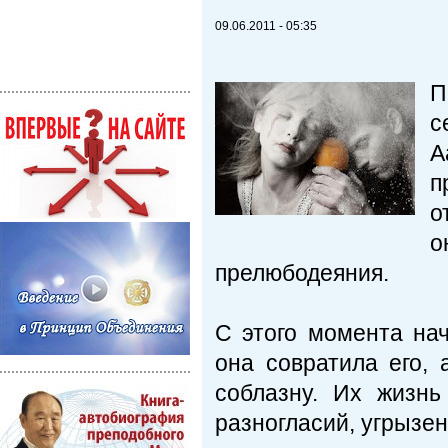
09.06.2011 - 05:35
П
с
А
п
о
о
прелюбодеяния.
С этого момента на
она совратила его,
соблазну. Их жизнь
разногласий, угрызен