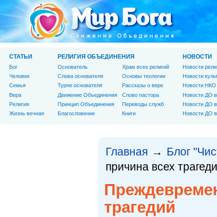
СТАТЬИ
РЕЛИГИЯ ОБЪЕДИНЕНИЯ
НОВОСТИ
Бог
Основатель
Храм всех религий
Новости рели
Человек
Слова основателя
Основы теологии
Новости куль
Cемья
Турне основателя
Рассказы о вере
Новости НКО
Вера
Движение Объединения
Слово пастора
Новости ДО в
Религия
Принцип Объединения
Переводы служб
Новости ДО в
Жизнь вечная
Благословение
Книги
Новости ДО в
Главная
Блог "Чи
→
причина всех трагед
Преждевремен
трагедий