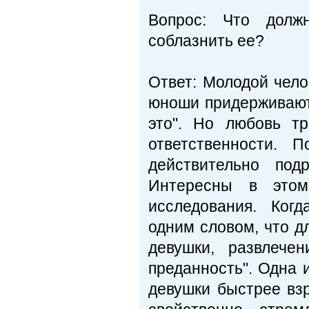
Вопрос: Что долж
соблазнить ее?
Ответ: Молодой чел
юноши придер­живают
это". Но любовь т
ответственно­сти.
действительно под
Интересны в этом
исследования. Когд
одним словом, что дл
девушки, развлечен
преданность". Одна и
девушки быстрее вз