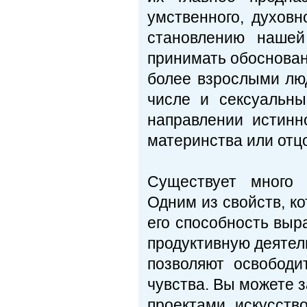
умственного, духовно
становлению нашей
принимать обосно­ва
более взрослыми люд
числе и сексуальны
направлении истинн
мате­ринства или отц
Существует много 
Одним из свойств, ко
его способность выр
продуктивную деятель
позволяют освободи
чувст­ва. Вы можете 
проектами, искусств