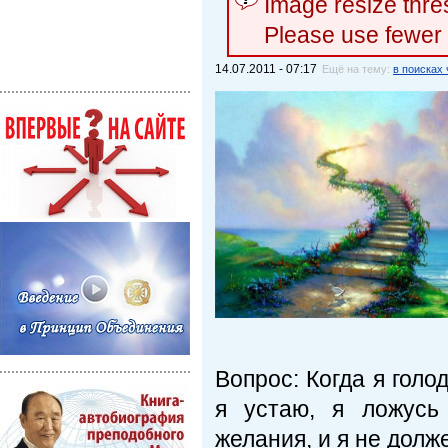
Image resize thr
Please use fewer
14.07.2011 - 07:17
Ещё на тему:
в поисках
Вопрос: Когда я голо
я устаю, я ло­жусь
желания, и я не долж