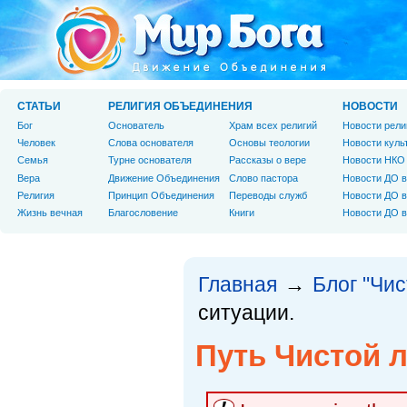
СТАТЬИ
РЕЛИГИЯ ОБЪЕДИНЕНИЯ
НОВОСТИ
Бог
Основатель
Храм всех религий
Новости рели
Человек
Слова основателя
Основы теологии
Новости куль
Cемья
Турне основателя
Рассказы о вере
Новости НКО
Вера
Движение Объединения
Слово пастора
Новости ДО в
Религия
Принцип Объединения
Переводы служб
Новости ДО в
Жизнь вечная
Благословение
Книги
Новости ДО в
Главная
Блог "Чи
→
ситуации.
Путь Чистой л