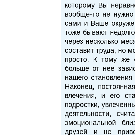
которому Вы нерав­н
вообще-то не нужно 
сами и Ваше окру­же
тоже бывают недолго
через несколь­ко мес
составит труда, но 
просто. К тому же 
больше от нее завис
нашего станов­ления
Наконец, постоянная
влечения, и его ст
подростки, увлеченн
дея­тельности, счи
эмоциональной бли
друзей и не приво