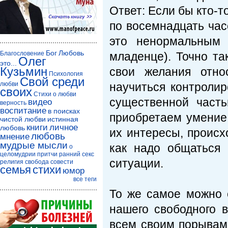
Ответ: Если бы кто-то
по восемна­дцать ча
это ненормальным 
Бог
Любовь
Благословение
младенце). Точно та
Олег
это...
Кузьмин
свои желания отно
Психология
Свой среди
любви
научиться контро­ли
своих
Стихи о любви
существенной часть
видео
верность
воспитание
в поисках
приобретаем уме­ние
чистой любви
истинная
книги
личное
любовь
их интересы, происх
любовь
мнение
мудрые мысли
как надо общаться
о
целомудрии
притчи
ранний секс
ситуации.
религия
свобода совести
семья
стихи
юмор
все теги
То же самое можно с
нашего свободного 
всем своим порывам 