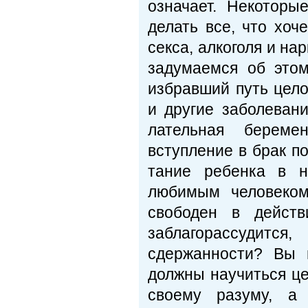
означает. Некотор
делать все, что хо­
секса, алкоголя и на
задумаемся об этом
избравший путь цел
и другие заболевани
лательная беремен
вступление в брак по
тание ребенка в н
любимым человеком;
свобо­ден в дейст
заблагорассудится
сдержанности? Вы 
должны научиться це
своему разу­му, а