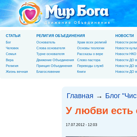
СТАТЬИ
РЕЛИГИЯ ОБЪЕДИНЕНИЯ
НОВОСТИ
Бог
Основатель
Храм всех религий
Новости рели
Человек
Слова основателя
Основы теологии
Новости куль
Cемья
Турне основателя
Рассказы о вере
Новости НКО
Вера
Движение Объединения
Слово пастора
Новости ДО в
Религия
Принцип Объединения
Переводы служб
Новости ДО в
Жизнь вечная
Благословение
Книги
Новости ДО в
Главная
Блог "Чи
→
У любви есть 
17.07.2012 - 12:03