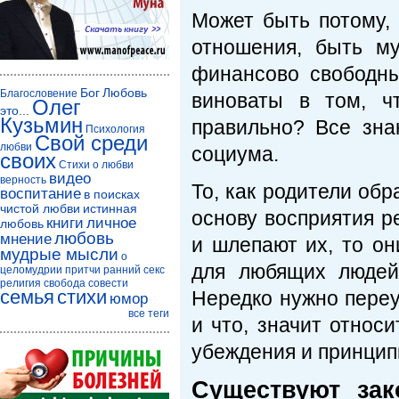
Может быть потому,
отношения, быть м
финансово свободны
Бог
Любовь
Благословение
виноваты в том, ч
Олег
это...
Кузьмин
правильно? Все зна
Психология
Свой среди
любви
социума.
своих
Стихи о любви
видео
верность
То, как родители обр
воспитание
в поисках
чистой любви
истинная
основу восприятия р
книги
личное
любовь
любовь
мнение
и шлепают их, то он
мудрые мысли
о
для любящих людей 
целомудрии
притчи
ранний секс
религия
свобода совести
семья
стихи
Нередко нужно переу
юмор
все теги
и что, значит относ
убеждения и принцип
Существуют зак