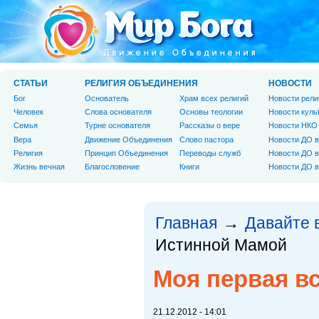
СТАТЬИ
РЕЛИГИЯ ОБЪЕДИНЕНИЯ
НОВОСТИ
Бог
Основатель
Храм всех религий
Новости рели
Человек
Слова основателя
Основы теологии
Новости куль
Cемья
Турне основателя
Рассказы о вере
Новости НКО
Вера
Движение Объединения
Слово пастора
Новости ДО в
Религия
Принцип Объединения
Переводы служб
Новости ДО в
Жизнь вечная
Благословение
Книги
Новости ДО в
Главная
Давайте 
→
Истинной Мамой
Моя первая в
21.12.2012 - 14:01