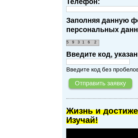
Телефон:
Заполняя данную фо
персональных данн
5
9
3
1
6
2
Введите код, указ
Введите код без пробелов
Жизнь и достиже
Изучай!