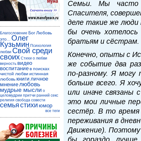
Семьи. Мы часто
Спасителя, совершен
деле такие же люди 
бы очень хотелось
Бог
Любовь
Благословение
Олег
это...
братьям и сёстрам.
Кузьмин
Психология
Свой среди
любви
Конечно, опыты с И
своих
Стихи о любви
же событие два ра
видео
верность
воспитание
в поисках
по-разному. Я могу
чистой любви
истинная
книги
личное
любовь
больше всего. Я хо
любовь
мнение
мудрые мысли
или иначе связаны 
о
целомудрии
притчи
ранний секс
это мои личные пер
религия
свобода совести
семья
стихи
юмор
сестёр. В то время 
все теги
переживания в дневни
Движение). Поэтому 
бы гораздо лучше