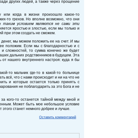
ради других людей, а также через прощение
ку или когда в жизни произошло какое-то
их-то грехов. Но вполне возможно, что они
ее
таким условием являются не сами эти
яется яростью и злостью, если мы только и
вий при этом создать не сможем.
 денег, мы можем положить ее на счет. И мы
ее положим. Если мы с благодарностью и с
 и сложностей, то сумма конечно же будет
наших дальних родственников в будущем. Эта
 от нашего внутреннего настроя: куда я бы
кой-то мальчик где-то в какой-то больнице
ь всё, что с нами происходит и ни на что не
нить и которые остается только принять с
чарования не поблагодарить за это Бога и не
 за кого-то останется тайной между мной и
ченным. Может быть мое небольшое условие
т этого станет немного добрее и лучше.
Оставить комментарий