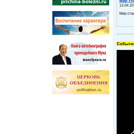
Мир ст
13.04.20
Мир ста
Cобытия