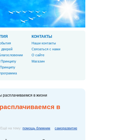
ТИЯ
КОНТАКТЫ
обытия
Наши контакты
 дверей
Связаться с нами
Благословении
О сайте
 Принципу
Магазин
 Принципу
 программа
 мы расплачиваемся в жизни
ы расплачиваемся в
Ещё на тему:
помощь ближним
саморазвитие