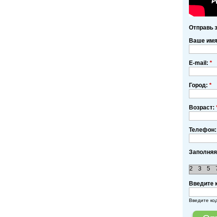
Отправь 
Ваше им
E-mail:
*
Город:
*
Возраст:
Телефон:
Заполняя
2
3
5
Введите 
Введите ко