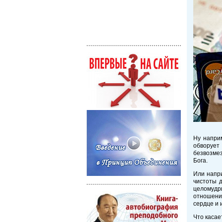
Ну напри
обворует 
безвозмез
Бога.
Или напр
чистоты д
целомудр
отношени
сердце и 
Что касае