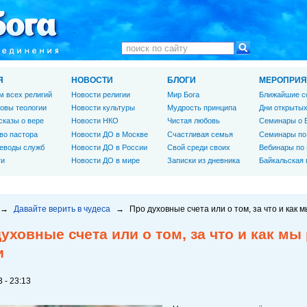
Я
НОВОСТИ
БЛОГИ
МЕРОПРИЯ
м всех религий
Новости религии
Мир Бога
Ближайшие с
овы теологии
Новости культуры
Мудрость принципа
Дни открытых
сказы о вере
Новости НКО
Чистая любовь
Семинары о 
во пастора
Новости ДО в Москве
Счастливая семья
Семинары по
еводы служб
Новости ДО в России
Свой среди своих
Вебинары по
ги
Новости ДО в мире
Записки из дневника
Байкальская
→
Давайте верить в чудеса
→
Про духовные счета или о том, за что и как
уховные счета или о том, за что и как м
и
 - 23:13