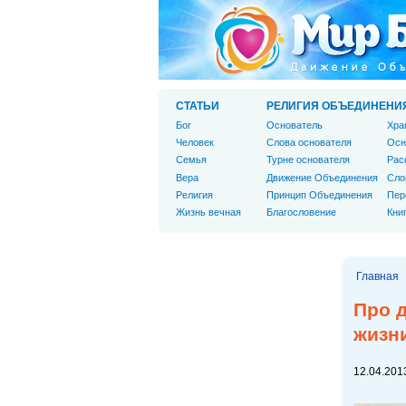
СТАТЬИ
РЕЛИГИЯ ОБЪЕДИНЕНИ
Бог
Основатель
Хра
Человек
Слова основателя
Осн
Cемья
Турне основателя
Рас
Вера
Движение Объединения
Сло
Религия
Принцип Объединения
Пер
Жизнь вечная
Благословение
Кни
Главная
Про д
жизн
12.04.2013