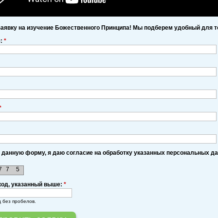
заявку на изучение Божественного Принципа! Мы подберем удобный для т
я:
*
*
 данную форму, я даю согласие на обработку указанных персональных д
7
7
5
код, указанный выше:
*
д без пробелов.