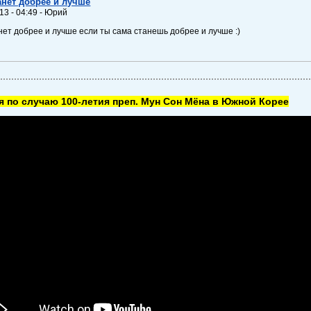
анет добрее и лучше
13 - 04:49 - Юрий
нет добрее и лучше если ты сама станешь добрее и лучше :)
 по случаю 100-летия преп. Мун Сон Мёна в Южной Корее