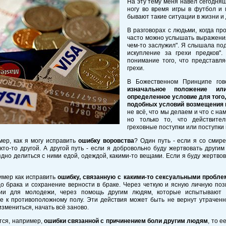
На эту тему меня навёл сегодняш
ногу во время игры в футбол и 
бывают такие ситуации в жизни и 
В разговорах с людьми, когда п
часто можно услышать выражения 
чем-то заслужил". Я слышала под
искупление за грехи предков"
понимание того, что представл
грехи.
В Божественном Принципе гов
изначальное положение ил
определенное условие для того,
подобных условий возмещения 
не всё, что мы делаем и что с на
но только то, что действител
греховные поступки или поступки
мер, как я могу исправить
ошибку воровства
? Один путь - если я со смир
кто-то другой. А другой путь - если я добровольно буду жертвовать други
дно делиться с ними едой, одеждой, какими-то вещами. Если я буду жертвов
имер как исправить
ошибку, связанную с какими-то сексуальными пробл
о брака и сохранение верности в браке. Через четкую и ясную личную поз
ии для молодежи, через помощь другим людям, которые испытывают 
е к противоположному полу. Эти действия может быть не вернут утраченну
измениться, начать всё заново.
тся, например,
ошибки связанной с причинением боли другим людям
, то 