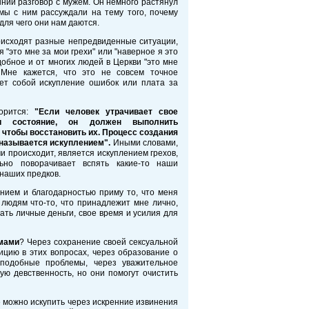
ний разговор с мужем. Он немного растянул
мы с ним рассуждали на тему того, почему
для чего они нам даются.
роисходят разные непредвиденные ситуации,
"это мне за мои грехи" или "наверное я это
обное и от многих людей в Церкви "это мне
. Мне кажется, что это не совсем точное
яет собой искупление ошибок или плата за
орится:
"Если человек утрачивает свое
и состояние, он должен выполнить
 чтобы восстановить их. Процесс создания
называется искуплением".
Иными словами,
ми происходит, является искуплением грехов,
ьно поворачивает вспять какие-то наши
 наших предков.
ением и благодарностью приму то, что меня
м людям что-то, что принадлежит мне лично,
ать личные деньги, свое время и усилия для
емами
? Через сохранение своей сексуальной
ицию в этих вопросах, через образование о
подобные проблемы, через уважительное
ю девственность, но они помогут очистить
ее можно искупить через искренние извинения