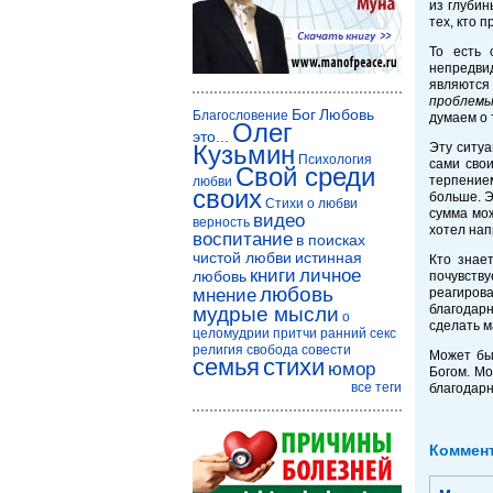
из глубин
тех, кто 
То есть 
непредвид
являются
проблемы,
Бог
Любовь
Благословение
думаем о 
Олег
это...
Кузьмин
Эту ситуа
Психология
сами сво
Свой среди
терпение
любви
своих
больше. Э
Стихи о любви
сумма мож
видео
верность
хотел нап
воспитание
в поисках
чистой любви
истинная
Кто знает
книги
личное
любовь
почувству
любовь
мнение
реагиров
благодарн
мудрые мысли
о
сделать м
целомудрии
притчи
ранний секс
религия
свобода совести
Может быт
семья
стихи
юмор
Богом. М
все теги
благодарн
Коммен