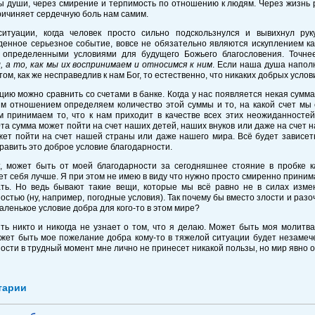
ы души, через смирение и терпимость по отношению к людям. Через жизнь 
причиняет сердечную боль нам самим.
ситуации, когда человек просто сильно подскользнулся и вывихнул ру
енное серьезное событие, вовсе не обязательно являются искуплением как
 определенными условиями для будущего Божьего благословения. Точн
 а то, как мы их воспринимаем и относимся к ним
. Если наша душа наполн
том, как же несправедлив к нам Бог, то естественно, что никаких добрых усло
цию можно сравнить со счетами в банке. Когда у нас появляется некая сумма
им отношением определяем количество этой суммы и то, на какой счет мы 
м принимаем то, что к нам приходит в качестве всех этих неожиданностей
та сумма может пойти на счет наших детей, наших внуков или даже на счет 
ет пойти на счет нашей страны или даже нашего мира. Всё будет зависеть
равить это доброе условие благодарности.
, может быть от моей благодарности за сегодняшнее стояние в пробке ка
ет себя лучше. Я при этом не имею в виду что нужно просто смиренно принимат
ать. Но ведь бывают такие вещи, которые мы всё равно не в силах изме
остью (ну, например, погодные условия). Так почему бы вместо злости и разо
аленькое условие добра для кого-то в этом мире?
ь никто и никогда не узнает о том, что я делаю. Может быть моя молитва
ожет быть мое пожелание добра кому-то в тяжелой ситуации будет незаме
ости в трудный момент мне лично не принесет никакой пользы, но мир явно о
тарии