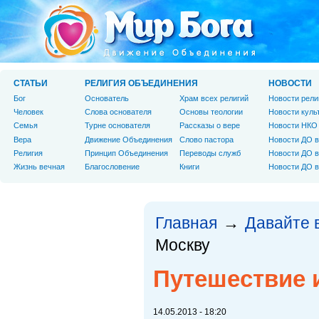
СТАТЬИ
РЕЛИГИЯ ОБЪЕДИНЕНИЯ
НОВОСТИ
Бог
Основатель
Храм всех религий
Новости рели
Человек
Слова основателя
Основы теологии
Новости куль
Cемья
Турне основателя
Рассказы о вере
Новости НКО
Вера
Движение Объединения
Слово пастора
Новости ДО в
Религия
Принцип Объединения
Переводы служб
Новости ДО в
Жизнь вечная
Благословение
Книги
Новости ДО в
Главная
Давайте 
→
Москву
Путешествие 
14.05.2013 - 18:20