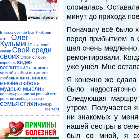
сломалась. Оставала
минут до прихода пое
Поначалу всё было х
Бог
Любовь
Благословение
Олег
перед прибытием в С
это...
Кузьмин
Психология
шел очень медленно.
Свой среди
любви
своих
ремонтировали. Когд
Стихи о любви
видео
верность
уже ушел. Мне остава
воспитание
в поисках
чистой любви
истинная
книги
личное
любовь
Я конечно же сдала 
любовь
мнение
было недостаточно
мудрые мысли
о
целомудрии
притчи
ранний секс
Следующая маршрут
религия
свобода совести
семья
стихи
юмор
утром. Получается я
все теги
ни знакомых у меня
нашей сестры в селе
был со мной, я со