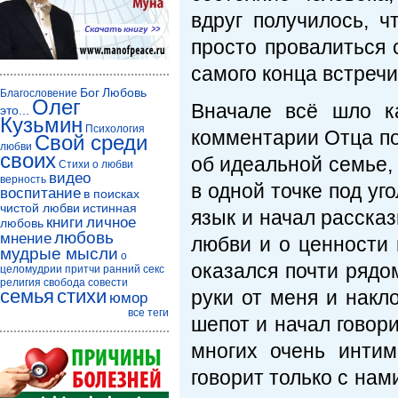
вдруг получилось, ч
просто провалиться 
самого конца встречи
Бог
Любовь
Благословение
Олег
Вначале всё шло к
это...
Кузьмин
Психология
комментарии Отца по 
Свой среди
любви
своих
об идеальной семье, 
Стихи о любви
видео
верность
в одной точке под уг
воспитание
в поисках
чистой любви
истинная
язык и начал рассказ
книги
личное
любовь
любовь
мнение
любви и о ценности 
мудрые мысли
о
оказался почти рядо
целомудрии
притчи
ранний секс
религия
свобода совести
семья
стихи
руки от меня и накл
юмор
все теги
шепот и начал говор
многих очень интим
говорит только с нами