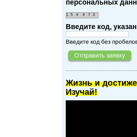
персональных данн
1
5
4
4
7
3
Введите код, указ
Введите код без пробелов
Жизнь и достиже
Изучай!