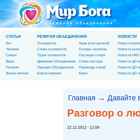
СТАТЬИ
РЕЛИГИЯ ОБЪЕДИНЕНИЯ
НОВОСТИ
Бог
Основатель
Храм всех религий
Новости рели
Человек
Слова основателя
Основы теологии
Новости куль
Cемья
Турне основателя
Рассказы о вере
Новости НКО
Вера
Движение Объединения
Слово пастора
Новости ДО в
Религия
Принцип Объединения
Переводы служб
Новости ДО в
Жизнь вечная
Благословение
Книги
Новости ДО в
Главная
Давайте 
→
Разговор о л
22.12.2012 - 12:09