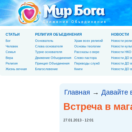
СТАТЬИ
РЕЛИГИЯ ОБЪЕДИНЕНИЯ
НОВОСТИ
Бог
Основатель
Храм всех религий
Новости рели
Человек
Слова основателя
Основы теологии
Новости куль
Cемья
Турне основателя
Рассказы о вере
Новости НКО
Вера
Движение Объединения
Слово пастора
Новости ДО в
Религия
Принцип Объединения
Переводы служб
Новости ДО в
Жизнь вечная
Благословение
Книги
Новости ДО в
Главная
Давайте 
→
Встреча в маг
27.01.2013 - 12:01