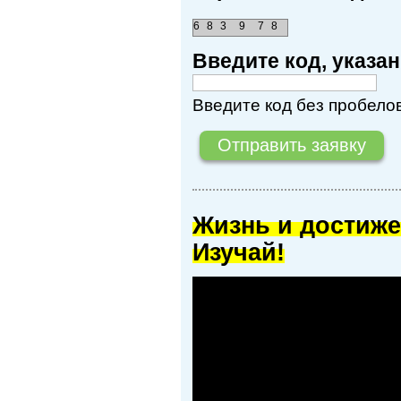
6
8
3
9
7
8
Введите код, указ
Введите код без пробелов
Жизнь и достиже
Изучай!