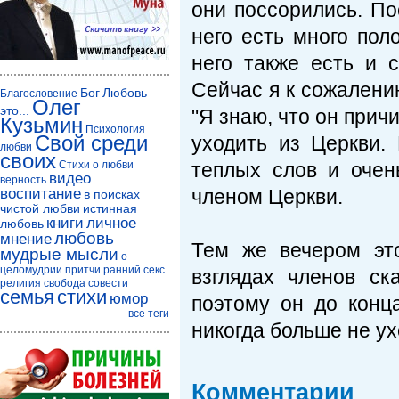
они поссорились. По
него есть много пол
него также есть и 
Сейчас я к сожалени
Бог
Любовь
Благословение
Олег
это...
"Я знаю, что он причи
Кузьмин
Психология
Свой среди
уходить из Церкви.
любви
своих
Стихи о любви
теплых слов и очен
видео
верность
воспитание
членом Церкви.
в поисках
чистой любви
истинная
книги
личное
любовь
любовь
мнение
Тем же вечером эт
мудрые мысли
о
целомудрии
притчи
ранний секс
взглядах членов ск
религия
свобода совести
семья
стихи
юмор
поэтому он до конц
все теги
никогда больше не ух
Комментарии