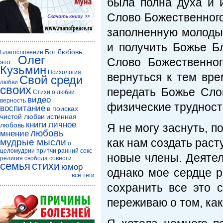
была полна духа и 
Слово Божественного
заполненную молод
и получить Божье Б
Бог
Любовь
Благословение
Олег
Слово Божественно
это...
Кузьмин
Психология
вернуться к тем вре
Свой среди
любви
своих
передать Божье Сл
Стихи о любви
видео
верность
физические трудност
воспитание
в поисках
чистой любви
истинная
книги
личное
любовь
Я не могу заснуть, п
любовь
мнение
как нам создать раст
мудрые мысли
о
целомудрии
притчи
ранний секс
новые члены. Деятел
религия
свобода совести
семья
стихи
юмор
однако мое сердце р
все теги
сохранить все это 
переживаю о том, как