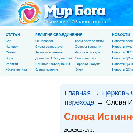
СТАТЬИ
РЕЛИГИЯ ОБЪЕДИНЕНИЯ
НОВОСТИ
Бог
Основатель
Храм всех религий
Новости рели
Человек
Слова основателя
Основы теологии
Новости куль
Cемья
Турне основателя
Рассказы о вере
Новости НКО
Вера
Движение Объединения
Слово пастора
Новости ДО в
Религия
Принцип Объединения
Переводы служб
Новости ДО в
Жизнь вечная
Благословение
Книги
Новости ДО в
Главная
Церковь 
→
перехода
Слова И
→
Слова Истинн
29.10.2012 - 19:23