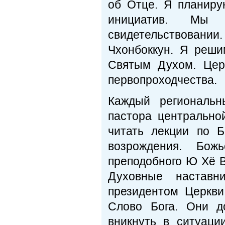
об Отце. Я планиру
инициатив. Мы
свидетельствовании
Чхонбоккун. Я реш
Святым Духом. Цер
первопроходчества.
Каждый региональн
пастора центрально
читать лекции по 
возрождения. Бож
преподобного Ю Хё В
Духовные наставн
президентом Церкви
Слово Бога. Они д
вникнуть в ситуаци