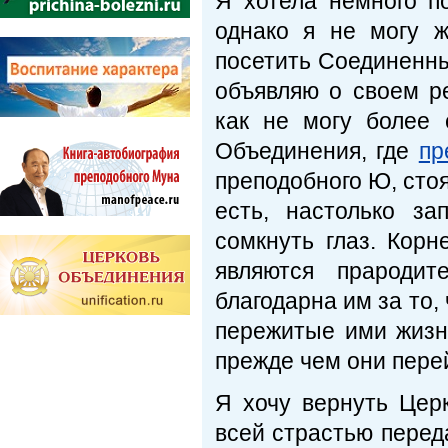
Я хотела немного п
однако я не могу ж
посетить Соединенны
объявляю о своем р
как не могу более 
Объединения, где
пр
преподобного Ю, стоя
есть, настолько з
сомкнуть глаз. Кор
являются прародит
благодарна им за то,
пережитые ими жизне
прежде чем они пере
Я хочу вернуть Цер
всей страстью перед