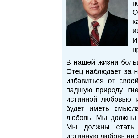
п
О
к
и
И
п
В нашей жизни боль
Отец наблюдает за 
избавиться от свое
падшую природу: гне
истинной любовью, 
будет иметь смысл
любовь. Мы должны 
Мы должны стать 
истинную любовь на 