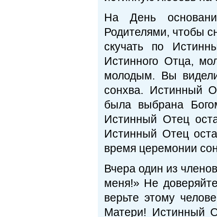
На День основан
Родителями, чтобы с
скучать по Истинн
Истинного Отца, м
молодым. Вы видел
сонхва. Истинный О
была выбрана Богом
Истинный Отец оста
Истинный Отец остан
время церемонии сон
Вчера один из члено
меня!» Не доверяйте
верьте этому челов
Матери! Истинный О