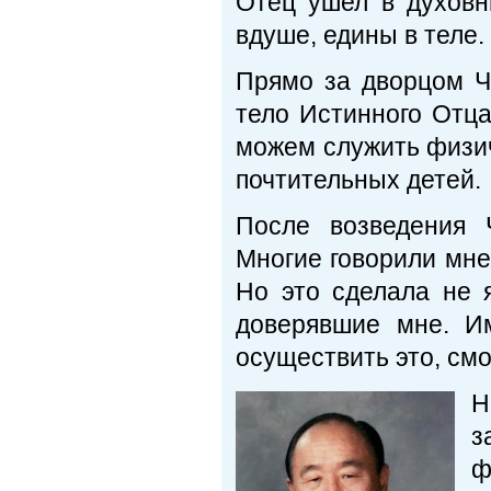
Отец ушел в духовн
вдуше, едины в теле.
Прямо за дворцом Ч
тело Истинного Отца
можем служить физич
почтительных детей.
После возведения 
Многие говорили мне:
Но это сделала не я
доверявшие мне. И
осуществить это, смо
Н
з
ф