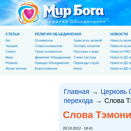
СТАТЬИ
РЕЛИГИЯ ОБЪЕДИНЕНИЯ
НОВОСТИ
Бог
Основатель
Храм всех религий
Новости рели
Человек
Слова основателя
Основы теологии
Новости куль
Cемья
Турне основателя
Рассказы о вере
Новости НКО
Вера
Движение Объединения
Слово пастора
Новости ДО в
Религия
Принцип Объединения
Переводы служб
Новости ДО в
Жизнь вечная
Благословение
Книги
Новости ДО в
Главная
Церковь 
→
перехода
Слова Т
→
Слова Тэмоним
28.10.2012 - 18:41