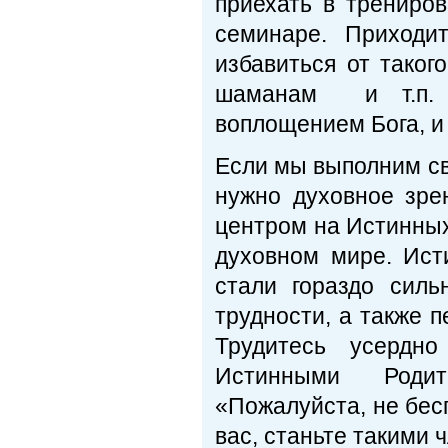
приехать в трениро
семинаре. Приходи
избавиться от тако
шаманам и т.п. 
воплощением Бога, и 
Если мы выполним св
нужно духовное зре
центром на Истинных
духовном мире. Ист
стали гораздо сил
трудности, а также 
Трудитесь усердн
Истинными Роди
«Пожалуйста, не бес
вас, станьте такими