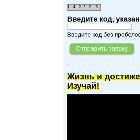
1
4
2
3
2
8
Введите код, указ
Введите код без пробелов
Жизнь и достиже
Изучай!