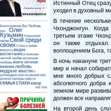
Истинный Отец сразу 
уходил в духовный м
В течение нескольк
Бог
Любовь
Благословение
Чхонджонгун. Когд
Олег
это...
Кузьмин
третьем этаже Чхонд
Психология
Свой среди
любви
он также отдыхал.
своих
Стихи о любви
видео
воплощением Бога, та
верность
воспитание
в поисках
чистой любви
истинная
В ночь накануне тре
книги
личное
любовь
любовь
мнение
мир и начал собират
мудрые мысли
о
мне много добрых с
целомудрии
притчи
ранний секс
религия
свобода совести
семья
стихи
абсолютного добра 
юмор
все теги
земном мире развив
должен все направлят
На второй день слу