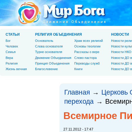
СТАТЬИ
РЕЛИГИЯ ОБЪЕДИНЕНИЯ
НОВОСТИ
Бог
Основатель
Храм всех религий
Новости рели
Человек
Слова основателя
Основы теологии
Новости куль
Cемья
Турне основателя
Рассказы о вере
Новости НКО
Вера
Движение Объединения
Слово пастора
Новости ДО в
Религия
Принцип Объединения
Переводы служб
Новости ДО в
Жизнь вечная
Благословение
Книги
Новости ДО в
Главная
Церковь 
→
перехода
Всемирн
→
Всемирное Пи
27.11.2012 - 17:47