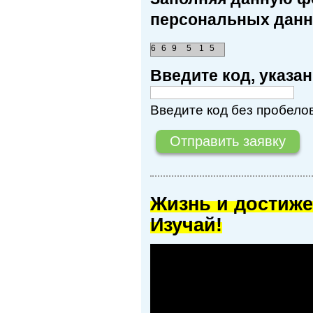
персональных данн
6
6
9
5
1
5
Введите код, указ
Введите код без пробелов
Жизнь и достиже
Изучай!