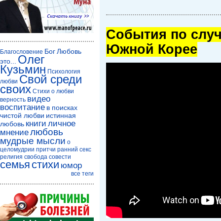
Cобытия по случ
Южной Корее
Бог
Любовь
Благословение
Олег
это...
Кузьмин
Психология
Свой среди
любви
своих
Стихи о любви
видео
верность
воспитание
в поисках
чистой любви
истинная
книги
личное
любовь
любовь
мнение
мудрые мысли
о
целомудрии
притчи
ранний секс
религия
свобода совести
семья
стихи
юмор
все теги