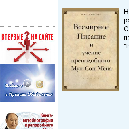
Н
р
С
п
"