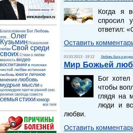
Когда я 
спросил 
ответил: «
Бог
Любовь
Благословение
Олег
это...
Кузьмин
Оставить комментар
Психология
Свой среди
любви
своих
Стихи о любви
03.03.2013 - 19:12
Любовь Бога и мудр
видео
верность
Мир Божьей лю
воспитание
в поисках
чистой любви
истинная
книги
личное
любовь
Бог хотел
любовь
мнение
мудрые мысли
о
чтобы вопл
целомудрии
притчи
ранний секс
религия
свобода совести
глядя на 
семья
стихи
юмор
люди и в
все теги
любви.
Оставить комментар