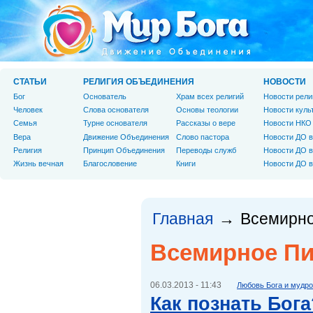
СТАТЬИ
РЕЛИГИЯ ОБЪЕДИНЕНИЯ
НОВОСТИ
Бог
Основатель
Храм всех религий
Новости рели
Человек
Слова основателя
Основы теологии
Новости куль
Cемья
Турне основателя
Рассказы о вере
Новости НКО
Вера
Движение Объединения
Слово пастора
Новости ДО в
Религия
Принцип Объединения
Переводы служб
Новости ДО в
Жизнь вечная
Благословение
Книги
Новости ДО в
Главная
Всемирно
→
Всемирное Пи
06.03.2013 - 11:43
Любовь Бога и мудр
Как познать Бога