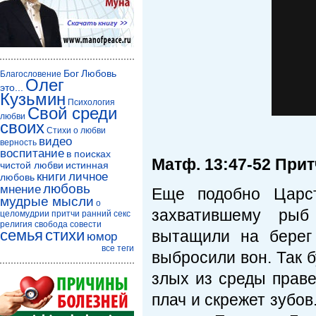
Бог
Любовь
Благословение
Олег
это...
Кузьмин
Психология
Свой среди
любви
своих
Стихи о любви
видео
верность
воспитание
в поисках
Матф. 13:47-52 Прит
чистой любви
истинная
книги
личное
любовь
любовь
мнение
Еще подобно Царст
мудрые мысли
о
захватившему рыб 
целомудрии
притчи
ранний секс
религия
свобода совести
семья
стихи
вытащили на берег
юмор
все теги
выбросили вон. Так б
злых из среды праве
плач и скрежет зубов