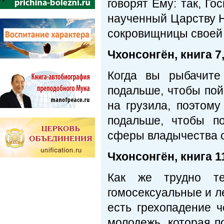
говорят Ему: так, Го
наученный Царству Н
сокровищницы своей 
Чхонсонгён, книга 7,
Когда вы рыбачите
подальше, чтобы пой
на грузила, поэтому
подальше, чтобы п
сферы владычества са
Чхонсонгён, книга 11
Как же трудно те
гомосексуальные и ле
есть грехопадение 
молодежь, которая п