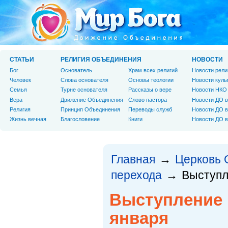
СТАТЬИ
РЕЛИГИЯ ОБЪЕДИНЕНИЯ
НОВОСТИ
Бог
Основатель
Храм всех религий
Новости рели
Человек
Слова основателя
Основы теологии
Новости куль
Cемья
Турне основателя
Рассказы о вере
Новости НКО
Вера
Движение Объединения
Слово пастора
Новости ДО в
Религия
Принцип Объединения
Переводы служб
Новости ДО в
Жизнь вечная
Благословение
Книги
Новости ДО в
Главная
Церковь 
→
перехода
Выступл
→
Выступление 
января