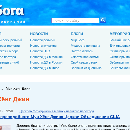
Я
НОВОСТИ
БЛОГИ
МЕРОПРИЯ
м всех религий
Новости религии
Мир Бога
Ближайшие с
овы теологии
Новости культуры
Мудрость принципа
Дни открытых
сказы о вере
Новости НКО
Чистая любовь
Семинары о 
во пастора
Новости ДО в Москве
Счастливая семья
Семинары по
еводы служб
Новости ДО в России
Свой среди своих
Вебинары по
ги
Новости ДО в мире
Записки из дневника
Байкальская
→
Мун Хёнг Джин
Хёнг Джин
 - 19:50
Церковь Объединения в эпоху великого перехода
преподобного Мун Хёнг Джина Церкви Объединения США
Дорогие братья и сестры! Мне было очень приятно видеть многих 
в Корее! Это событие свершилось! Мы вместе с Истинным Отцом 