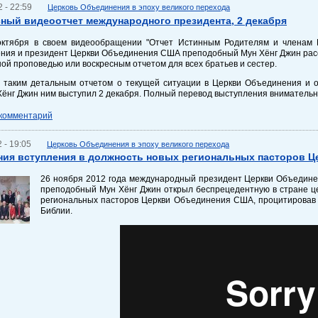
 - 22:59
Церковь Объединения в эпоху великого перехода
ный видеоотчет международного президента, 2 декабря
октября в своем видеообращении "Отчет Истинным Родителям и членам 
ия и президент Церкви Объединения США преподобный Мун Хёнг Джин расск
ной проповедью или воскресным отчетом для всех братьев и сестер.
 таким детальным отчетом о текущей ситуации в Церкви Объединения и о
ёнг Джин ним выступил 2 декабря. Полный перевод выступления вниматель
 комментарий
 - 19:05
Церковь Объединения в эпоху великого перехода
ия вступления в должность новых региональных пасторов 
26 ноября 2012 года международный президент Церкви Объедин
преподобный Мун Хёнг Джин открыл беспрецедентную в стране ц
региональных пасторов Церкви Объединения США, процитировав с
Библии.