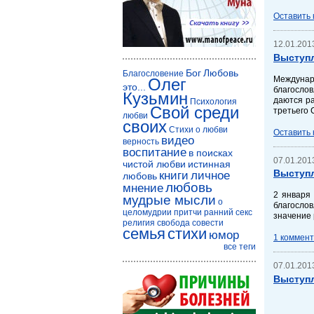
Оставить
12.01.2013
Выступл
Бог
Любовь
Благословение
Междунар
Олег
это...
благосло
Кузьмин
даются ра
Психология
Свой среди
третьего 
любви
своих
Стихи о любви
Оставить
видео
верность
воспитание
в поисках
07.01.2013
чистой любви
истинная
Выступл
книги
личное
любовь
любовь
мнение
2 января
мудрые мысли
о
благосло
целомудрии
притчи
ранний секс
значение 
религия
свобода совести
семья
стихи
юмор
1 коммен
все теги
07.01.2013
Выступл