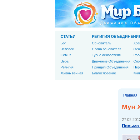
СТАТЬИ
РЕЛИГИЯ ОБЪЕДИНЕНИ
Бог
Основатель
Хра
Человек
Слова основателя
Осн
Cемья
Турне основателя
Рас
Вера
Движение Объединения
Сло
Религия
Принцип Объединения
Пер
Жизнь вечная
Благословение
Кни
Главная
Мун 
27.02.2013
Письмо 