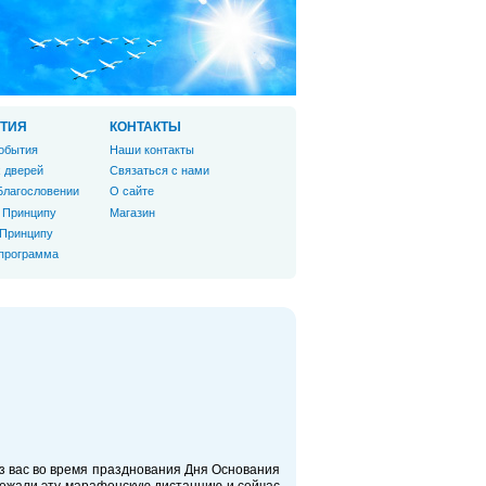
ТИЯ
КОНТАКТЫ
обытия
Наши контакты
 дверей
Связаться с нами
Благословении
О сайте
 Принципу
Магазин
 Принципу
 программа
из вас во время празднования Дня Основания
бежали эту марафонскую дистанцию и сейчас