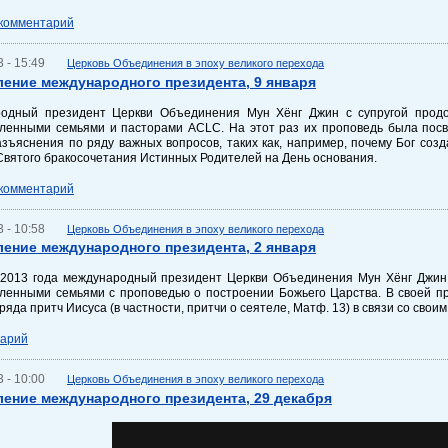
 комментарий
 - 15:49
Церковь Объединения в эпоху великого перехода
ение международного президента, 9 января
одный президент Церкви Объединения Мун Хёнг Джин с супругой продо
вленными семьями и пасторами ACLC. На этот раз их проповедь была посв
зъяснения по ряду важных вопросов, таких как, например, почему Бог соз
Святого бракосочетания Истинных Родителей на День основания.
 комментарий
 - 10:58
Церковь Объединения в эпоху великого перехода
ение международного президента, 2 января
 2013 года международный президент Церкви Объединения Мун Хёнг Джин 
вленными семьями с проповедью о построении Божьего Царства. В своей п
ряда притч Иисуса (в частности, притчи о сеятеле, Матф. 13) в связи со сво
тарий
 - 10:00
Церковь Объединения в эпоху великого перехода
ение международного президента, 29 декабря