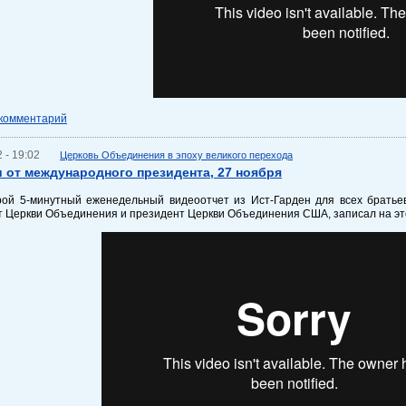
 комментарий
 - 19:02
Церковь Объединения в эпоху великого перехода
 от международного президента, 27 ноября
рой 5-минутный еженедельный видеоотчет из Ист-Гарден для всех братье
 Церкви Объединения и президент Церкви Объединения США, записал на это