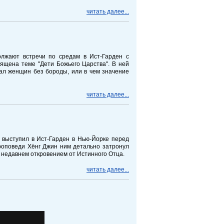
читать далее...
лжают встречи по средам в Ист-Гарден с
ящена теме "Дети Божьего Царства". В ней
дал женщин без бороды, или в чем значение
читать далее...
выступил в Ист-Гарден в Нью-Йорке перед
роповеди Хёнг Джин ним детально затронул
им недавнем откровением от Истинного Отца.
читать далее...