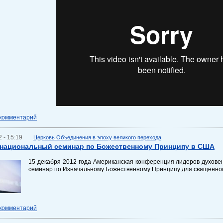
 комментарий
 - 15:19
Церковь Объединения в эпоху великого перехода
 национальный семинар по Божественному Принципу в США
15 декабря 2012 года Американская конференция лидеров духове
семинар по Изначальному Божественному Принципу для священно
 комментарий