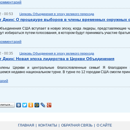
 комментарий
 - 00:53
Церковь Объединения в эпоху великого перехода
г Джин: О процедуре выборов в члены временных окружных
Объединения США вступает в новую эпоху, когда лидеры, представляющие ч
дут избираться путем голосования, в котором будут принимать участие братья
 комментарий
 - 00:35
Церковь Объединения в эпоху великого перехода
г Джин: Новая эпоха лидерства в Церкви Объединения
члены Церкви и центральные благословленные семьи! Я благодарен в
емся недавно национальном турне. В турне по 12 городам США смогли прин
тарий
елиться…
ГЛАВНАЯ
КОНТАКТЫ
ОБРАТНАЯ СВЯЗЬ
О САЙТЕ