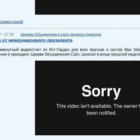
 комментарий
 - 17:18
Церковь Объединения в эпоху великого перехода
 от международного президента
иминутный видеоотчет из Ист-Гарден для всех братьев и сестер Мун Хё
ния и президент Церкви Объединения США, записал в конце прошлой недели