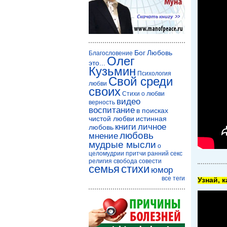
Бог
Любовь
Благословение
Олег
это...
Кузьмин
Психология
Свой среди
любви
своих
Стихи о любви
видео
верность
воспитание
в поисках
чистой любви
истинная
книги
личное
любовь
любовь
мнение
мудрые мысли
о
целомудрии
притчи
ранний секс
религия
свобода совести
семья
стихи
юмор
все теги
Узнай, 