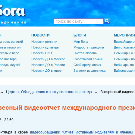
Я
НОВОСТИ
БЛОГИ
МЕРОПРИЯ
м всех религий
Новости религии
Мир Бога
Ближайшие с
овы теологии
Новости культуры
Мудрость принципа
Дни открытых
сказы о вере
Новости НКО
Чистая любовь
Семинары о 
во пастора
Новости ДО в Москве
Счастливая семья
Семинары по
еводы служб
Новости ДО в России
Свой среди своих
Вебинары по
ги
Новости ДО в мире
Записки из дневника
Байкальская
→
Церковь Объединения в эпоху великого перехода
→
Воскресный видеоо
ресный видеоотчет международного прези
 - 22:59
октября в своем
видеообращении "Отчет Истинным Родителям и членам 