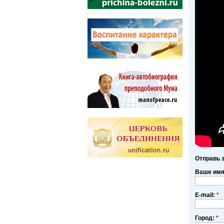
Отправь 
Ваше им
E-mail:
*
Город:
*