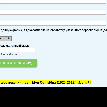
*
 данную форму, я даю согласие на обработку указанных персональных д
5
8
4
код, указанный выше:
*
д без пробелов.
 достижения преп. Мун Сон Мёна
(1920-2012). Изучай!