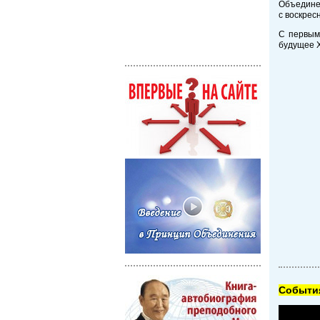
Объединен
с воскрес
С первым
будущее Х
Cобытия