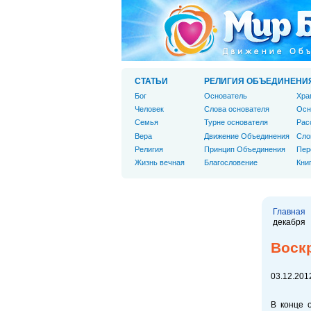
СТАТЬИ
РЕЛИГИЯ ОБЪЕДИНЕНИ
Бог
Основатель
Хра
Человек
Слова основателя
Осн
Cемья
Турне основателя
Рас
Вера
Движение Объединения
Сло
Религия
Принцип Объединения
Пер
Жизнь вечная
Благословение
Кни
Главная
декабря
Воск
03.12.2012
В конце 