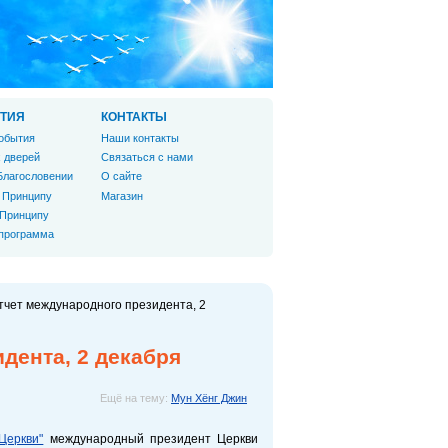
ТИЯ
КОНТАКТЫ
обытия
Наши контакты
 дверей
Связаться с нами
Благословении
О сайте
 Принципу
Магазин
 Принципу
 программа
тчет международного президента, 2
дента, 2 декабря
Ещё на тему:
Мун Хёнг Джин
Церкви"
международный президент Церкви