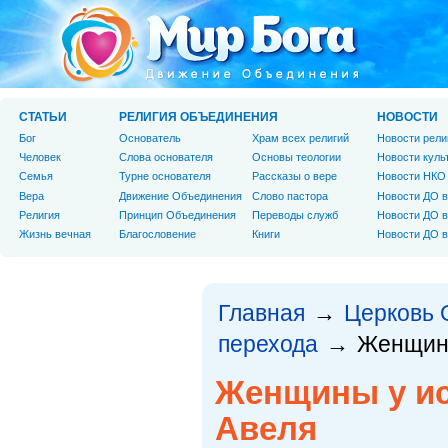
СТАТЬИ
РЕЛИГИЯ ОБЪЕДИНЕНИЯ
НОВОСТИ
Бог
Основатель
Храм всех религий
Новости рели
Человек
Слова основателя
Основы теологии
Новости куль
Cемья
Турне основателя
Рассказы о вере
Новости НКО
Вера
Движение Объединения
Слово пастора
Новости ДО в
Религия
Принцип Объединения
Переводы служб
Новости ДО в
Жизнь вечная
Благословение
Книги
Новости ДО в
Главная
Церковь 
→
перехода
Женщины
→
Женщины у ис
Авеля