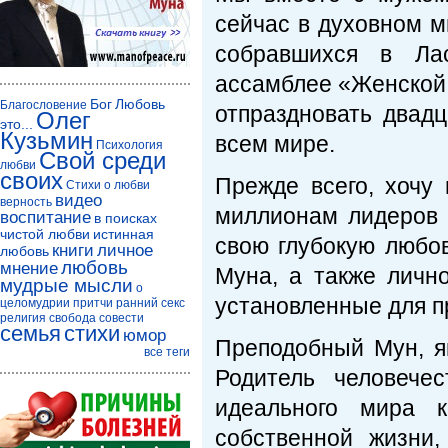
сейчас в духовном м
собравшихся в Лас
ассамблее «Женской
Бог
Любовь
Благословение
отпраздновать двад
Олег
это...
Кузьмин
всем мире.
Психология
Свой среди
любви
своих
Прежде всего, хочу
Стихи о любви
видео
верность
миллионам лидеров 
воспитание
в поисках
чистой любви
истинная
свою глубокую любов
книги
личное
любовь
любовь
мнение
Муна, а также личн
мудрые мысли
о
установленные для п
целомудрии
притчи
ранний секс
религия
свобода совести
семья
стихи
юмор
Преподобный Мун, я
все теги
Родитель человече
идеального мира 
собственной жизни