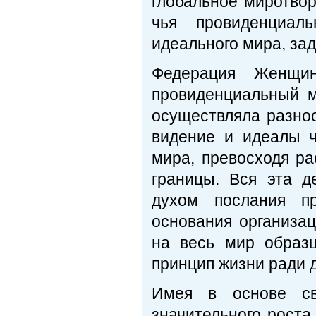
глобальное миротво
чья провиденциал
идеального мира, за
Федерация Женщи
провиденциальный 
осуществляла разно
видение и идеалы ч
мира, превосходя р
границы. Вся эта д
духом послания пр
основания организац
на весь мир образ
принцип жизни ради д
Имея в основе св
значительного роста