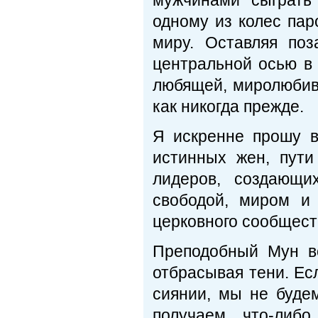
мужчинами сыграть
одному из колес пар
миру. Оставляя по
центральной осью в 
любящей, миролюбив
как никогда прежде.
Я искренне прошу в
истинных жен, пут
лидеров, создающи
свободой, миром и
церковного сообщест
Преподобный Мун вс
отбрасывая тени. Ес
сиянии, мы не буде
получаем что-либ