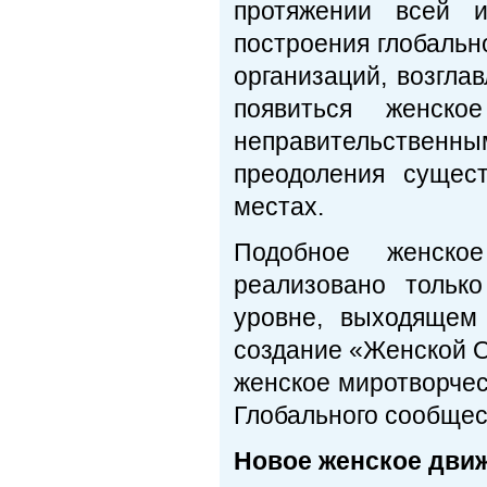
протяжении всей и
построения глобальн
организаций, возгла
появиться женск
неправительственны
преодоления сущес
местах.
Подобное женско
реализовано тольк
уровне, выходящем
создание «Женской О
женское миротворчес
Глобального сообщес
Новое женское движ