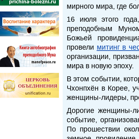
мирного мира, где бо
16 июля этого год
преподобным Муно
Божьей провиденци
провели
митинг в ч
организации, призва
мира в новую эпоху.
В этом событии, кото
Чхонпхён в Корее, у
женщины-лидеры, пр
Дорогие женщины-л
событие, организов
По прошествии окол
земное провидение