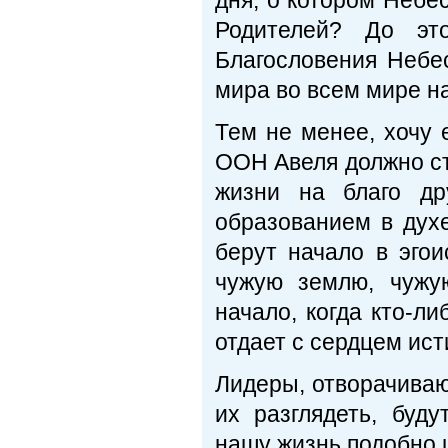
дня, о котором Небе
Родителей? До эт
Благословения Небес
мира во всем мире н
Тем не менее, хочу 
ООН Авеля должно ст
жизни на благо др
образованием в дух
берут начало в эго
чужую землю, чужую
начало, когда кто-л
отдает с сердцем ис
Лидеры, отворачива
их разглядеть, буд
нашу жизнь подобно 