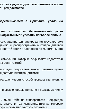
остей среди подростков снизилось после
оль рождаемости
беременностей в Британии упало до
что количество беременностей резко
де бюджеты были урезаны наиболее сильно
сокращение финансирования государством
щению и распространению контрацептивов
енностей среди подростков до минимального
 изысканий, которые вскрывают недостатки
их десятилетий.
ть среди подростков можно снизить путем
 доступа к контрацептивам.
ика фактически способствовала увеличению
 в свою очередь, привело к большему числу
.
а и Лиам Райт из Университета Шеффилда
о упало в тех муниципалитетах, которые
ткризисных мер жесткой экономии.