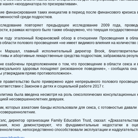
е нанял «координатора по презервативам».
ие финансирования таких инициатив в период после финансового кризиса
менностей среди подростков.
следование повторяет предыдущее исследование 2009 года, провед
сти, в рамках которого было также обнаружено, что текущая государственная
м году эталонный Кокрановский обзор в отношении Просвещения в обла
в области полового просвещения «не имеет видимого влияния на количеств
 Маршал, главный исполнительный директор Brook, благотворительн
тивы и абортивные лекарственные средства подросткам, забраковала резуль
не озабочены предположением о том, что просвещение в области секса и в
сексуального здоровья поощряют рискованное поведение», - сообщила он
Мы утверждаем прямо противоположное».
е правительство было привержено идее непрерывного полового просвещен
оответствии с Законом о детях и социальной работе 2017 г.
литика была введена несмотря на роль сексологических консультационных кл
ацией несовершеннолетних девушек.
м, которых азиатские банды использовали для секса, с готовностью давали
несовершеннолетние.
лс, директор организации Family Education Trust, сказал: «Доказательств
ания, ясно демонстрируют, что фундаментальные недостатки в оце
ннолетних, непосредственно способствовали эксплуатации и надругательст