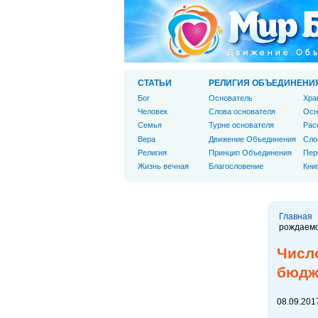
СТАТЬИ
РЕЛИГИЯ ОБЪЕДИНЕНИ
Бог
Основатель
Хра
Человек
Слова основателя
Осн
Cемья
Турне основателя
Рас
Вера
Движение Объединения
Сло
Религия
Принцип Объединения
Пер
Жизнь вечная
Благословение
Кни
Главная
рождаем
Числ
бюдж
08.09.2017