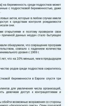
а] на беременность среди подростков может
занные с подростковой беременностью, даже
.
ловых актов, которые в любом случае имели
доступ к средствам контроля рождаемости
писали они.
ими открытиями и поэтому проверили свои
то причиной данных неудач стало бытующее
довали обнаружили, что сокращение программ
ельством, совпало с падением количества
инимального уровня с 1969 г.
6 лет, что на 10% меньше, чем в предыдущем
чество родов среди подростков сократилось
стковой беременности в Европе спустя три
лингов для увеличения числа организаций,
ть девочкам доступ к контрацептивам и
обы обойти возможные возражения со стороны
емого «безопасного секса». Один городской