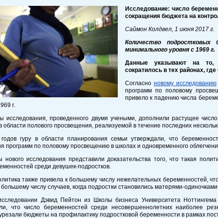
Исследование: число беременн
сокращения бюджета на контр
Саймон Колдвел,
1 июня 2017 г.
Количество подростковых 
минимального уровня с 1969 г.
Данные указывают на то, 
сократилось в тех районах, г
Согласно
новому исследованию
программ по половому просве
привело к падению числа берем
969 г.
ты исследования, проведенного двумя учеными, дополнили растущее число
в области полового просвещения, реализуемой в течение последних нескольк
 годов гуру в области планирования семьи утверждали, что беременнос
я программ по половому просвещению в школах и одновременного облегчения
ы нового исследования представили доказательства того, что такая полит
еменностей среди девушек-подростков.
литика также привела к большему числу нежелательных беременностей, что,
 большему числу случаев, когда подростки становились матерями-одиночками
исследовании Дэвид Пейтон из Школы бизнеса Университета Ноттингем
ли, что число беременностей среди несовершеннолетних наиболее резк
урезали бюджеты на профилактику подростковой беременности в рамках пос