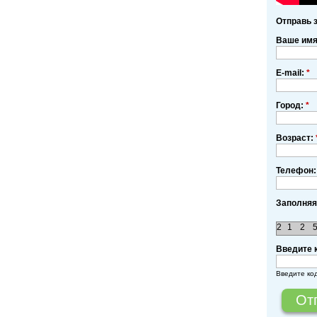
Отправь 
Ваше им
E-mail:
*
Город:
*
Возраст:
Телефон:
Заполняя
2
1
2
Введите 
Введите ко