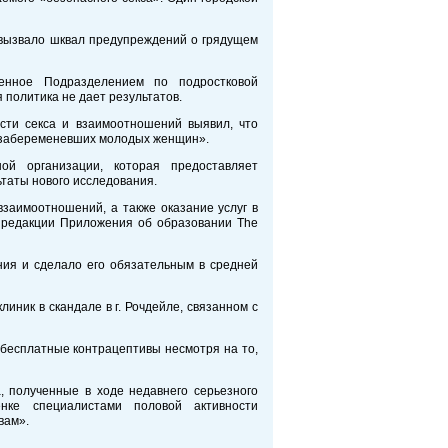
 вызвало шквал предупреждений о грядущем
енное Подразделением по подростковой
 политика не дает результатов.
сти секса и взаимоотношений выявил, что
о забеременевших молодых женщин».
ой организации, которая предоставляет
таты нового исследования.
заимоотношений, а также оказание услуг в
а редакции Приложения об образовании The
ия и сделало его обязательным в средней
иник в скандале в г. Рочдейле, связанном с
 бесплатные контрацептивы несмотря на то,
а, полученные в ходе недавнего серьезного
нке специалистами половой активности
вам».