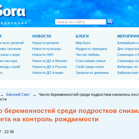
Я
НОВОСТИ
БЛОГИ
МЕРОПРИЯ
м всех религий
Новости религии
Мир Бога
Ближайшие с
овы теологии
Новости культуры
Мудрость принципа
Дни открытых
сказы о вере
Новости НКО
Чистая любовь
Семинары о 
во пастора
Новости ДО в Москве
Счастливая семья
Семинары по
еводы служб
Новости ДО в России
Свой среди своих
Вебинары по
ги
Новости ДО в мире
Записки из дневника
Байкальская
→
Евгений Свет
→
Число беременностей среди подростков снизилось пос
ости
о беременностей среди подростков снизи
ета на контроль рождаемости
 - 22:36