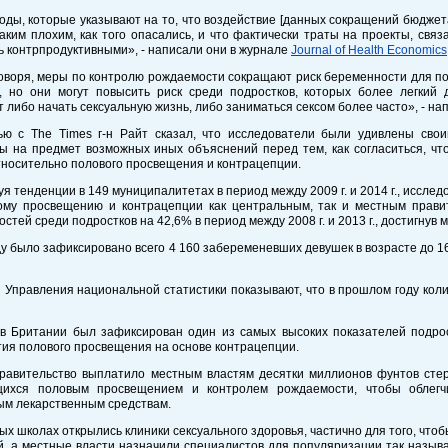
оды, которые указывают на то, что воздействие [данных сокращений бюджет
аким плохим, как того опасались, и что фактически траты на проекты, свя
ь контрпродуктивными», - написали они в журнале
Journal of Health Economics
воря, меры по контролю рождаемости сокращают риск беременности для по
, но они могут повысить риск среди подростков, которых более легкий 
 либо начать сексуальную жизнь, либо заниматься сексом более часто», - на
ью с The Times г-н Райт сказал, что исследователи были удивлены сво
ты на предмет возможных иных объяснений перед тем, как согласиться, ч
носительно полового просвещения и контрацепции.
я тенденции в 149 муниципалитетах в период между 2009 г. и 2014 г., иссле
ому просвещению и контрацепции как центральным, так и местным правит
стей среди подростков на 42,6% в период между 2008 г. и 2013 г., достигнув м
ду было зафиксировано всего 4 160 забеременевших девушек в возрасте до 1
Управления национальной статистики показывают, что в прошлом году коли
. в Британии был зафиксирован один из самых высоких показателей подро
ия полового просвещения на основе контрацепции.
правительство выплатило местным властям десятки миллионов фунтов стер
ихся половым просвещением и контролем рождаемости, чтобы облегчи
ым лекарственным средствам.
ых школах открылись клиники сексуального здоровья, частично для того, чт
, а местные власти назначили специалистов для популяризации так называ