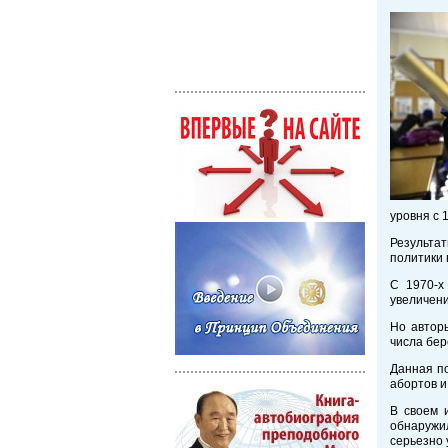
уровня с 1
Результа
политики 
С 1970-х
увеличени
Но автор
числа бер
Данная по
абортов и
В своем 
обнаружи
серьезно 