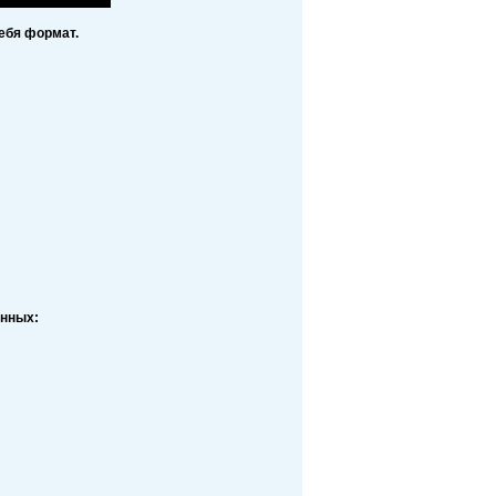
ебя формат.
анных: