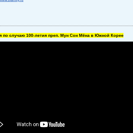
www.bfamily.ru
 по случаю 100-летия преп. Мун Сон Мёна в Южной Корее