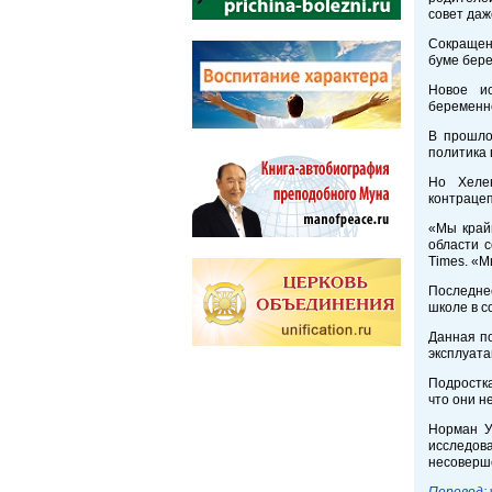
совет даж
Сокращен
буме бере
Новое ис
беременно
В прошло
политика 
Но Хелен
контрацеп
«Мы край
области 
Times. «
Последне
школе в с
Данная по
эксплуат
Подростка
что они 
Норман Уэ
исследов
несоверше