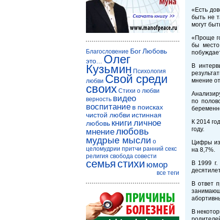
«Есть дов
быть не т
могут быт
«Проще го
бы место
Бог
Любовь
Благословение
побуждает
Олег
это...
Кузьмин
В интерв
Психология
результа
Свой среди
мнение от
любви
своих
Стихи о любви
Анализиру
видео
верность
по полов
воспитание
в поисках
беременно
чистой любви
истинная
книги
личное
К 2014 го
любовь
году.
любовь
мнение
мудрые мысли
о
Цифры из 
целомудрии
притчи
ранний секс
на 8,7%.
религия
свобода совести
семья
стихи
В 1999 г
юмор
десятилет
все теги
В ответ 
занимающ
абортивн
В некотор
родителей