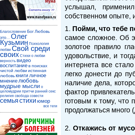
услышал, примени
собственном опыте, и
1.
Пойми, что тебе 
Бог
Любовь
Благословение
Олег
самое сложное. Об э
это...
Кузьмин
Психология
золотое правило гла
Свой среди
любви
своих
удовольствие, и тог
Стихи о любви
видео
верность
интернета все стало
воспитание
в поисках
чистой любви
истинная
легко донести до пуб
книги
личное
любовь
любовь
мнение
наличие дела, котор
мудрые мысли
о
фактор привлекатель
целомудрии
притчи
ранний секс
религия
свобода совести
семья
стихи
готовым к тому, что 
юмор
все теги
продолжаться много (
2.
Откажись от мус