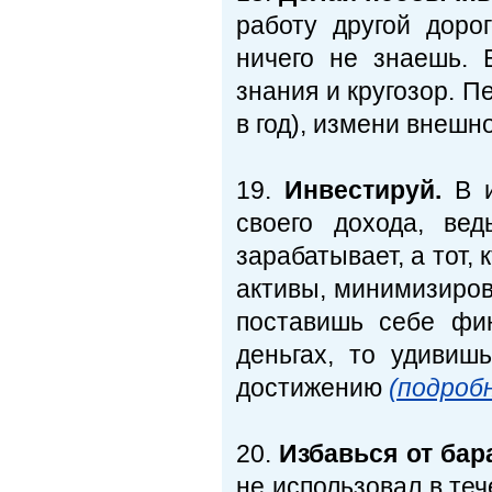
работу другой доро
ничего не знаешь.
знания и кругозор. П
в год), измени внешн
19.
Инвестируй.
В и
своего дохода, ве
зарабатывает, а тот,
активы, минимизиров
поставишь себе фи
деньгах, то удивиш
достижению
(подроб
20.
Избавься от бар
не использовал в теч