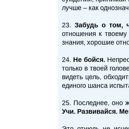
лучше – как однозна
23.
Забудь о том, 
отношения к твоему 
знания, хорошие отн
24.
Не бойся.
Непрео
только в твоей голов
видеть цель, обходит
единого шанса испыта
25. Последнее, оно 
Учи. Развивайся. Ме
Это отнюдь не исч