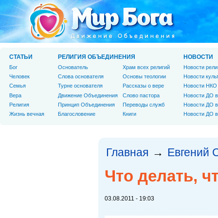
СТАТЬИ
РЕЛИГИЯ ОБЪЕДИНЕНИЯ
НОВОСТИ
Бог
Основатель
Храм всех религий
Новости рели
Человек
Слова основателя
Основы теологии
Новости куль
Cемья
Турне основателя
Рассказы о вере
Новости НКО
Вера
Движение Объединения
Слово пастора
Новости ДО в
Религия
Принцип Объединения
Переводы служб
Новости ДО в
Жизнь вечная
Благословение
Книги
Новости ДО в
Главная
Евгений 
→
Что делать, ч
03.08.2011 - 19:03