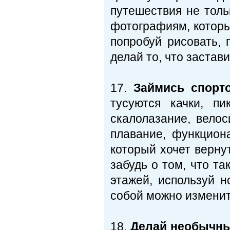
путешествия не толь
фотографиям, которы
попробуй рисовать, п
делай то, что застав
17.
Займись спорт
тусуются качки, п
скалолазание, велоси
плавание, функцион
который хочет верну
забудь о том, что т
этажей, используй н
собой можно изменит
18.
Делай необычны