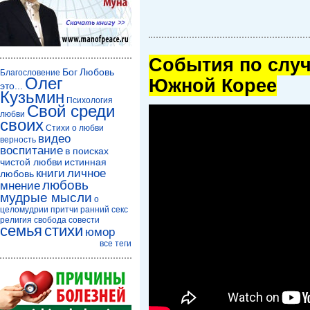
Cобытия по случ
Бог
Любовь
Благословение
Олег
Южной Корее
это...
Кузьмин
Психология
Свой среди
любви
своих
Стихи о любви
видео
верность
воспитание
в поисках
чистой любви
истинная
книги
личное
любовь
любовь
мнение
мудрые мысли
о
целомудрии
притчи
ранний секс
религия
свобода совести
семья
стихи
юмор
все теги