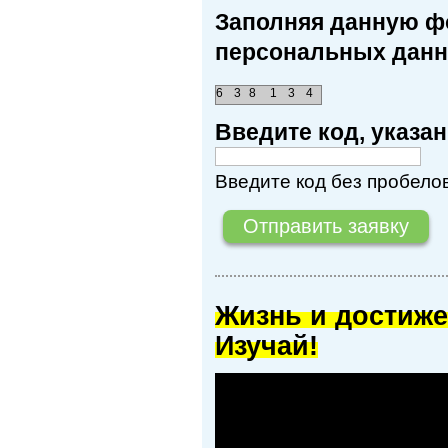
Заполняя данную фо
персональных данн
6
3
8
1
3
4
Введите код, указ
Введите код без пробелов
Жизнь и достиже
Изучай!