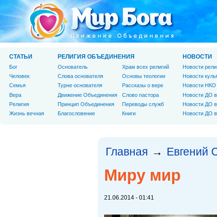
СТАТЬИ
РЕЛИГИЯ ОБЪЕДИНЕНИЯ
НОВОСТИ
Бог
Основатель
Храм всех религий
Новости рели
Человек
Слова основателя
Основы теологии
Новости куль
Cемья
Турне основателя
Рассказы о вере
Новости НКО
Вера
Движение Объединения
Слово пастора
Новости ДО в
Религия
Принцип Объединения
Переводы служб
Новости ДО в
Жизнь вечная
Благословение
Книги
Новости ДО в
Главная
Евгений 
→
Миру мир
21.06.2014 - 01:41