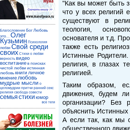
"Как вы может быть з
что у всех религий 
существуют в рели
теология, осново
Бог
Любовь
Благословение
Олег
это...
основателя и т.д. Про
Кузьмин
Психология
Свой среди
также есть религио
любви
своих
Стихи о любви
Истинные Родители.
видео
верность
воспитание
религия, в глазах 
в поисках
чистой любви
истинная
религией.
книги
личное
любовь
любовь
мнение
мудрые мысли
Таким образом, е
о
целомудрии
притчи
ранний секс
движения, будем л
религия
свобода совести
семья
стихи
юмор
организации? Без 
все теги
объяснить Истинных
А если так, как мы
общественного движе