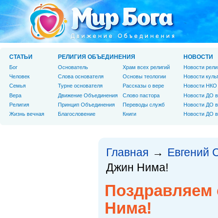
СТАТЬИ
РЕЛИГИЯ ОБЪЕДИНЕНИЯ
НОВОСТИ
Бог
Основатель
Храм всех религий
Новости рели
Человек
Слова основателя
Основы теологии
Новости куль
Cемья
Турне основателя
Рассказы о вере
Новости НКО
Вера
Движение Объединения
Слово пастора
Новости ДО в
Религия
Принцип Объединения
Переводы служб
Новости ДО в
Жизнь вечная
Благословение
Книги
Новости ДО в
Главная
Евгений 
→
Джин Нима!
Поздравляем 
Нима!