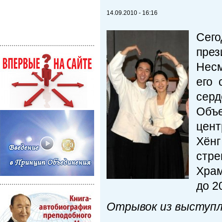
14.09.2010 - 16:16
Сег
през
Несм
его 
серд
Объ
цент
Хён
стре
Храм
до 2
Отрывок из выступл