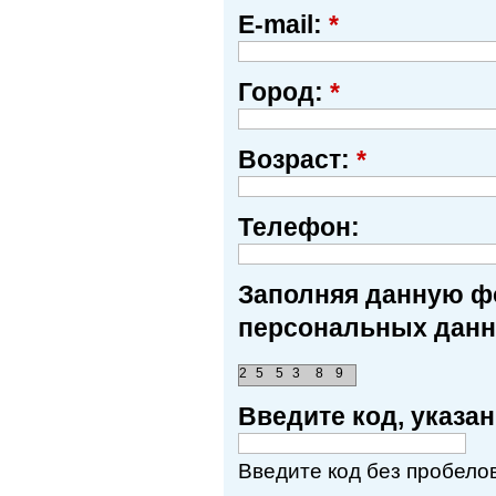
E-mail:
*
Город:
*
Возраст:
*
Телефон:
Заполняя данную фо
персональных данн
2
5
5
3
8
9
Введите код, указ
Введите код без пробелов