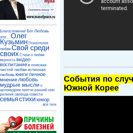
Бог
Любовь
Благословение
Олег
это...
Кузьмин
Психология
Свой среди
любви
своих
Стихи о любви
видео
верность
воспитание
в поисках
чистой любви
истинная
книги
личное
любовь
Cобытия по случ
любовь
мнение
мудрые мысли
о
Южной Корее
целомудрии
притчи
ранний секс
религия
свобода совести
семья
стихи
юмор
все теги