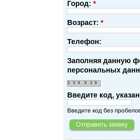
Город:
*
Возраст:
*
Телефон:
Заполняя данную фо
персональных данн
3
5
9
9
3
9
Введите код, указ
Введите код без пробелов