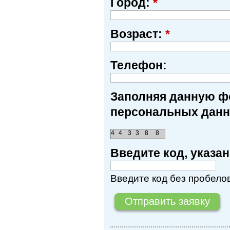
Город:
*
Возраст:
*
Телефон:
Заполняя данную фо
персональных данн
4
4
3
3
8
8
Введите код, указ
Введите код без пробелов