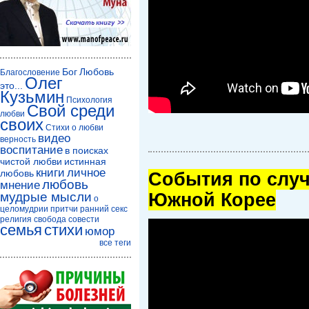
Бог
Любовь
Благословение
Олег
это...
Кузьмин
Психология
Свой среди
любви
своих
Стихи о любви
видео
верность
воспитание
в поисках
чистой любви
истинная
книги
личное
любовь
Cобытия по случ
любовь
мнение
мудрые мысли
Южной Корее
о
целомудрии
притчи
ранний секс
религия
свобода совести
семья
стихи
юмор
все теги