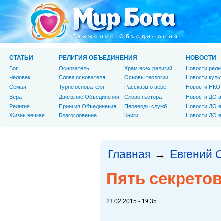
СТАТЬИ
РЕЛИГИЯ ОБЪЕДИНЕНИЯ
НОВОСТИ
Бог
Основатель
Храм всех религий
Новости рели
Человек
Слова основателя
Основы теологии
Новости куль
Cемья
Турне основателя
Рассказы о вере
Новости НКО
Вера
Движение Объединения
Слово пастора
Новости ДО в
Религия
Принцип Объединения
Переводы служб
Новости ДО в
Жизнь вечная
Благословение
Книги
Новости ДО в
Главная
Евгений 
→
Пять секрето
23.02.2015 - 19:35