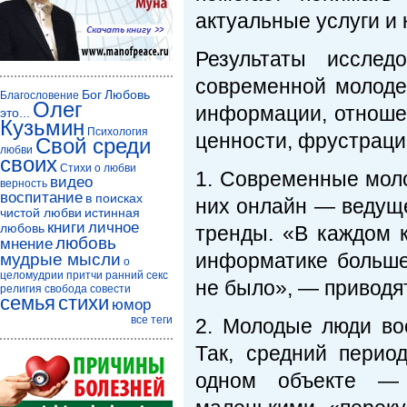
актуальные услуги и
Результаты иссле
современной молоде
Бог
Любовь
Благословение
Олег
информации, отношен
это...
Кузьмин
Психология
ценности, фрустрации
Свой среди
любви
своих
Стихи о любви
1. Современные моло
видео
верность
воспитание
в поисках
них онлайн — ведущ
чистой любви
истинная
книги
личное
любовь
тренды. «В каждом к
любовь
мнение
информатике больше
мудрые мысли
о
целомудрии
притчи
ранний секс
не было», — приводя
религия
свобода совести
семья
стихи
юмор
все теги
2. Молодые люди во
Так, средний перио
одном объекте — 