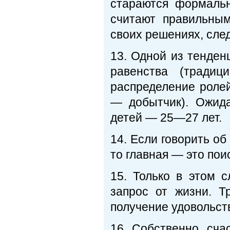
стараются формальн
считают правильным
своих решениях, след
13. Одной из тенден
равенства (традиц
распределение роле
— добытчик). Ожид
детей — 25—27 лет.
14. Если говорить о
то главная — это поис
15. Только в этом 
запрос от жизни. Т
получение удовольств
16. Собственно, сча