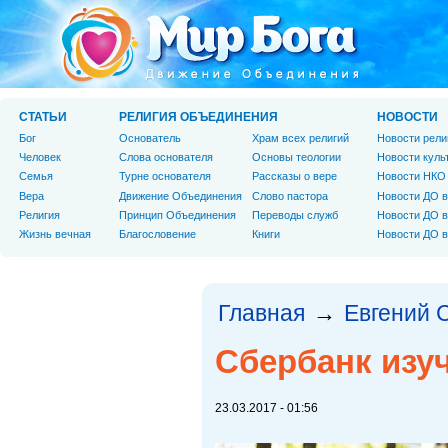
СТАТЬИ
РЕЛИГИЯ ОБЪЕДИНЕНИЯ
НОВОСТИ
Бог
Основатель
Храм всех религий
Новости рели
Человек
Слова основателя
Основы теологии
Новости куль
Cемья
Турне основателя
Рассказы о вере
Новости НКО
Вера
Движение Объединения
Слово пастора
Новости ДО в
Религия
Принцип Объединения
Переводы служб
Новости ДО в
Жизнь вечная
Благословение
Книги
Новости ДО в
Главная
Евгений 
→
Сбербанк изу
23.03.2017 - 01:56