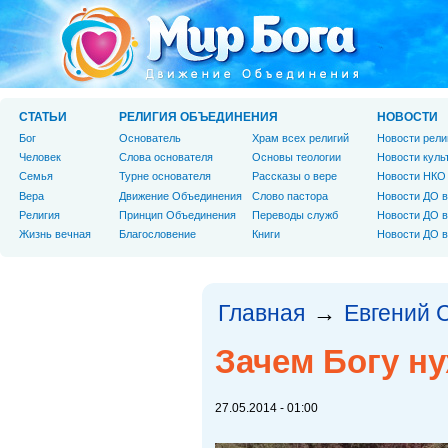
СТАТЬИ
РЕЛИГИЯ ОБЪЕДИНЕНИЯ
НОВОСТИ
Бог
Основатель
Храм всех религий
Новости рели
Человек
Слова основателя
Основы теологии
Новости куль
Cемья
Турне основателя
Рассказы о вере
Новости НКО
Вера
Движение Объединения
Слово пастора
Новости ДО в
Религия
Принцип Объединения
Переводы служб
Новости ДО в
Жизнь вечная
Благословение
Книги
Новости ДО в
Главная
Евгений 
→
Зачем Богу н
27.05.2014 - 01:00