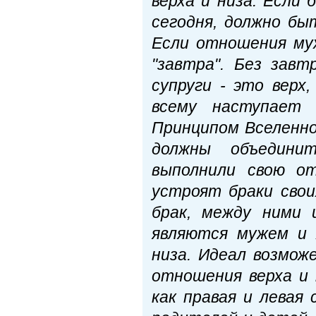
верха и низа. Если 
сегодня, должно бы
Если отношения муж
"завтра". Без зав
супруги - это верх
всему наступает 
Принципом Вселенно
должны объедини
выполнили свою от
устроят браки свои
брак, между ними 
являются мужем и 
низа. Идеал возмож
отношения верха и 
как правая и лева