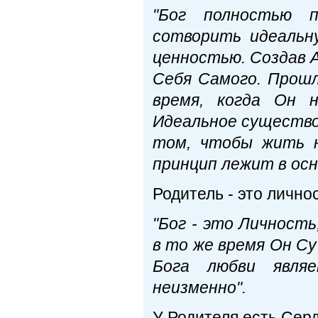
"Бог полностью п
сотворить идеальн
ценностью. Создав А
Себя Самого. Прошл
время, когда Он 
Идеальное существо
том, чтобы жить н
принцип лежит в осн
Родитель - это личнос
"Бог - это Личност
в то же время Он С
Бога любви явля
неизменно".
У Родителя есть Сер