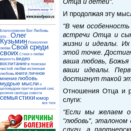
Отца и детей".
И продолжая эту мыс
"
В чем особенност
Бог
Любовь
Благословение
встречи Отца и сын
Олег
это...
Кузьмин
жизни и идеалы. Их
Психология
Свой среди
любви
этой точке. Достигн
своих
Стихи о любви
видео
верность
ваша любовь, Божья 
воспитание
в поисках
чистой любви
истинная
ваши идеалы. Пер
книги
личное
любовь
достигнут такой эт
любовь
мнение
мудрые мысли
о
целомудрии
притчи
ранний секс
Отношения Отца и р
религия
свобода совести
семья
стихи
юмор
слуги:
все теги
"Если мы желаем о
"любовь", эталоном
слуги, а партнерс